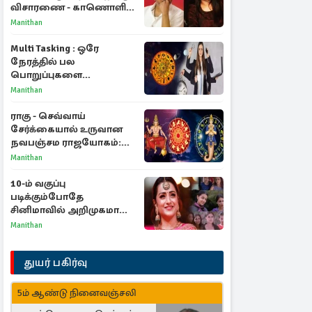
விசாரணை - காணொளி
மூலம் ஆஜராக வாய்ப்பு
Manithan
Multi Tasking : ஒரே
நேரத்தில் பல
பொறுப்புகளை
கையாளும் டாப் 3 ராசிகள்!
Manithan
ராகு - செவ்வாய்
சேர்க்கையால் உருவான
நவபஞ்சம ராஜயோகம்:
அதிர்ஷ்டம் பெறும் 3
Manithan
ராசிகள்!
10-ம் வகுப்பு
படிக்கும்போதே
சினிமாவில் அறிமுகமான
த்ரிஷா! உண்மையை
Manithan
பகிர்ந்த இயக்குநர் பிரவீன்
காந்தி
துயர் பகிர்வு
5ம் ஆண்டு நினைவஞ்சலி