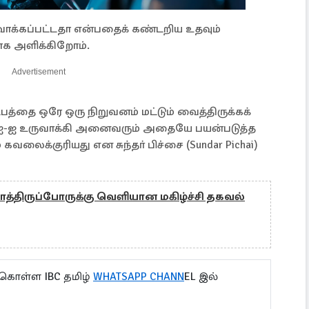
ாக்கப்பட்டதா என்பதைக் கண்டறிய உதவும்
க அளிக்கிறோம்.
Advertisement
த்தை ஒரே ஒரு நிறுவனம் மட்டும் வைத்திருக்கக்
் ஏஐ-ஐ உருவாக்கி அனைவரும் அதையே பயன்படுத்த
வலைக்குரியது என சுந்தா் பிச்சை (Sundar Pichai)
்திருப்போருக்கு வெளியான மகிழ்ச்சி தகவல்
 கொள்ள IBC தமிழ்
WHATSAPP CHANN
EL இல்