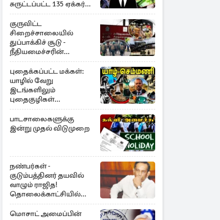
சுருட்டப்பட்ட 135 ஏக்கர்
தேயிலைத் தோட்டம்
குருவிட்ட
சிறைச்சாலையில்
துப்பாக்கிச் சூடு -
நீதியமைச்சரின்
அறிவிப்பு
புதைக்கப்பட்ட மக்கள்:
யாழில் வேறு
இடங்களிலும்
புதைகுழிகள்
இருக்கலாம்..!
எழுமாற்றாக அகழ்வு
பாடசாலைகளுக்கு
இன்று முதல் விடுமுறை
நண்பர்கள் -
குடும்பத்தினர் தயவில்
வாழும் ராஜித!
தொலைக்காட்சியில்
குமுறல்
மொசாட் அமைப்பின்