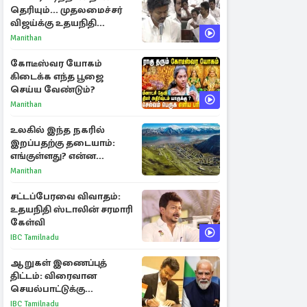
தெரியும்... முதலமைச்சர்
விஜய்க்கு உதயநிதி
ஸ்டாலின் பதிலடி
Manithan
கோடீஸ்வர யோகம்
கிடைக்க எந்த பூஜை
செய்ய வேண்டும்?
Manithan
உலகில் இந்த நகரில்
இறப்பதற்கு தடையாம்:
எங்குள்ளது? என்ன
காரணம் தெரியுமா?
Manithan
சட்டப்பேரவை விவாதம்:
உதயநிதி ஸ்டாலின் சரமாரி
கேள்வி
IBC Tamilnadu
ஆறுகள் இணைப்புத்
திட்டம்: விரைவான
செயல்பாட்டுக்கு
பிரதமருக்கு முதலமைச்சர்
IBC Tamilnadu