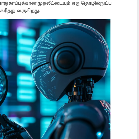
துகாப்புக்கான முதலீட்டையும் ஏஐ தொழில்நுட்ப
கரித்து வருகிறது.