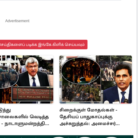
Advertisement
ய்திகளைப் படிக்க இங்கே கிளிக் செய்யவும்
ுத்து
சிறைக்குள் மோதல்கள் -
சாலைகளில் வெடித்த
தேசியப் பாதுகாப்புக்கு
- நாடாளுமன்றத்தில்
அச்சுறுத்தல்: அமைச்சர்
ு: அரசுக்கு அழுத்தம்
விஜேபால விசேட அறிவிப்பு