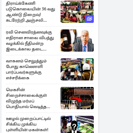
திராய்க்கேணி
படுகொலையின் 36 வது
ஆண்டு நிறைவு!
சுடரேற்றி அஞ்சலி
செலுத்திய மக்கள்
ரவி செனவிரத்னவுக்கு
எதிரான சாலை விபத்து
வழக்கில் நீதிமன்ற
இடைக்கால தடை
உத்தரவு!
வாகனம் செலுத்தும்
போது காணொளி
பார்ப்பவர்களுக்கு
எச்சரிக்கை
மெகசின்
சிறைச்சாலைக்குள்
விழுந்த மர்மப்
பொதியால் வெடித்த
மோதல் - ஒருவர் பலி :
பலர் காயம்
ஊழல் முறைப்பாட்டில்
சிக்கிய முக்கிய
புள்ளியின் மகன்கள்!