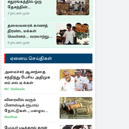
சதுரங்கத்தில் ஒரு
தேசத்தின்
தீர்க்கதரிசனம் :
2 நாட்கள் முன்
சுதுமலை பிரகடனம்
ஒரு வரலாற்றுப் பாடம்
தலைவரைக் காணத்
திரண்ட மக்கள்
வெள்ளம்... வரலாற்றுச்
சிறப்புமிக்க சுதுமலைப்
2 நாட்கள் முன்
பிரகடனம்…
ஏனைய செய்திகள்
அமைச்சர் ஆனந்தை
சந்தித்து பேசிய அதிமுக
எம்.எல்.ஏ.க்கள்
IBC Tamilnadu
விரைவில் வரும்
பிளாஸ்டிக் ரூபாய்
நோட்டுகள்.., பழைய
காகித நோட்டுகள்
Manithan
செல்லுமா?
பேப்பர் படித்தால் தான்