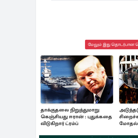
மேலும் இது தொடர்பான செ
தாக்குதலை நிறுத்துமாறு
அடுத்தட
கெஞ்சியது ஈரான் : புதுக்கதை
சிறைச்
விடுகிறார் ட்ரம்ப்
மோதல் 
சலசலப்ப