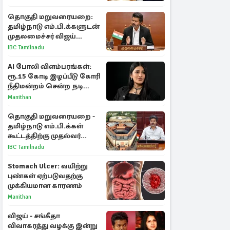
கடிதம்
தொகுதி மறுவரையறை:
தமிழ்நாடு எம்.பி.க்களுடன்
முதலமைச்சர் விஜய்
ஆலோசனை
IBC Tamilnadu
AI போலி விளம்பரங்கள்:
ரூ.15 கோடி இழப்பீடு கோரி
நீதிமன்றம் சென்ற நடிகை
ஸ்ருதி ஹாசன்!
Manithan
தொகுதி மறுவரையறை -
தமிழ்நாடு எம்.பி.க்கள்
கூட்டத்திற்கு முதல்வர்
விஜய் அழைப்பு
IBC Tamilnadu
Stomach Ulcer: வயிற்று
புண்கள் ஏற்படுவதற்கு
முக்கியமான காரணம்
Manithan
விஜய் - சங்கீதா
விவாகரத்து வழக்கு இன்று