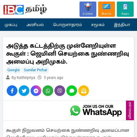
Listen
Watch
Apps
முகப்பு
அரசியல்
பொருளாதாரம்
சமூகம்
இந்தியா
அடுத்த கட்டத்திற்கு முன்னேறியுள்ள
கூகுள் : ஜெமினி செயற்கை நுண்ணறிவு
அமைப்பு அறிமுகம்.
Google
Sundar Pichai
By Kathirpriya
3 years ago
விளம்பரம்
கூகுள் நிறுவனம் செயற்கை நுண்ணறிவு அமைப்பான