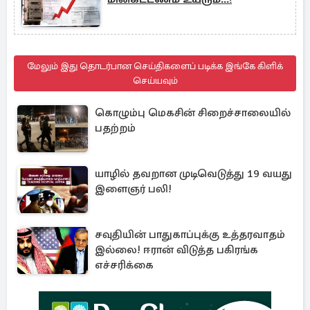
மேலும் இது தொடர்பான செய்திகளைப் படிக்க இங்கே கிளிக்
செய்யவும்
கொழும்பு மெகசின் சிறைச்சாலையில்
பதற்றம்
யாழில் தவறான முடிவெடுத்து 19 வயது
இளைஞர் பலி!
சவுதியின் பாதுகாப்புக்கு உத்தரவாதம்
இல்லை! ஈரான் விடுத்த பகிரங்க
எச்சரிக்கை