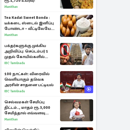
ரூ.1,720 உயர்வு!
Manithan
Tea Kadai Sweet Bonda :
டீக்கடை ஸ்டைல் இனிப்பு
போண்டா – வீட்டிலேயே
செய்வது எப்படி?
Manithan
பக்தர்களுக்கு முக்கிய
அறிவிப்பு: செப்டம்பர் 1
முதல் கோயில்களில்
மொபைலுக்கு தடை!
IBC Tamilnadu
100 நாட்கள்: விரைவில்
வெளியாகும் தவெக
அரசின் சாதனை பட்டியல்
IBC Tamilnadu
செல்வமகள் சேமிப்பு
திட்டம்.., மாதம் ரூ.3,000
சேமித்தால் எவ்வளவு
கிடைக்கும்?
Manithan