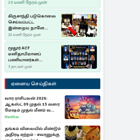
20 மணி நேரம் முன்
கிருசாந்தி படுகொலை
செய்யப்பட்ட
இன்றைய நாளே
செம்மணி
22 மணி நேரம் முன்
இனப்படுகொலை
தினம்…!
மூதூர் ACF
மனிதாபிமானப்
பணியாளர்கள்
படுகொலை (2006): 20
3 நாட்கள் முன்
ஆண்டுகளாகியும் நீதி
மறுக்கப்பட்ட
ஏனைய செய்திகள்
மனிதாபிமானப்
பேரவலம்
வார ராசிபலன் 2026:
ஆகஸ்ட் 09 முதல் 15 வரை
மேஷம் முதல் மீனம் வரை
முழு பலன்கள்
Manithan
தங்கம் விலையில் மீண்டும்
அதிரடி ஏற்றம் - சவரனுக்கு