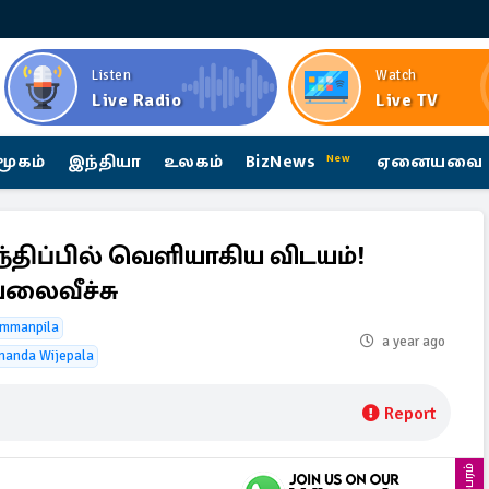
Listen
Watch
Live Radio
Live TV
மூகம்
இந்தியா
உலகம்
BizNews
ஏனையவை
New
திப்பில் வெளியாகிய விடயம்!
வலைவீச்சு
mmanpila
a year ago
nanda Wijepala
Report