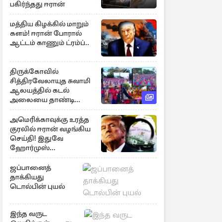
பகிர்ந்தது ஈரான்
மத்திய கிழக்கில் மாறும்
களம்! ஈரான் போரால்
ஆட்டம் காணும் ட்ரம்ப்..
திருக்கோவில்
சித்திரவேலாயுத சுவாமி
ஆலயத்தில் கடல்
அலையை தாண்டி
ஒலித்த மாணவர்களின்
கால் சலங்கை ஓசை
அமெரிக்காவுக்கு உரத்த
குரலில் ஈரான் வழங்கிய
செய்தி! இதுவே
ஹோர்முஸ்
திறப்புக்கான நிபந்தனை
ஜப்பானைத்
தாக்கியது
டொல்பின் புயல்
இந்த வருட