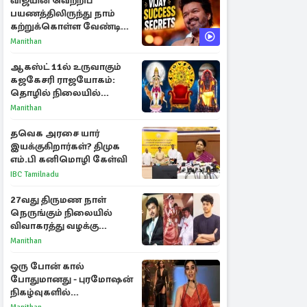
விஜயின் வெற்றிப்
பயணத்திலிருந்து நாம்
கற்றுக்கொள்ள வேண்டிய
முக்கிய 3 விடயங்கள்!
Manithan
ஆகஸ்ட் 11ல் உருவாகும்
கஜகேசரி ராஜயோகம்:
தொழில் நிலையில்
அதிர்ஷ்டம் பெறும் 3
Manithan
ராசிகள்!
தவெக அரசை யார்
இயக்குகிறார்கள்? திமுக
எம்.பி கனிமொழி கேள்வி
IBC Tamilnadu
27வது திருமண நாள்
நெருங்கும் நிலையில்
விவாகரத்து வழக்கு
வாபஸ்! விஜய்யுடன்
Manithan
மீண்டும் இணைவாரா?
ஒரு போன் கால்
போதுமானது - புரமோஷன்
நிகழ்வுகளில்
பங்கேற்காதது குறித்து