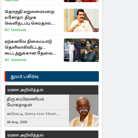
Manithan
நயன்தாரா ஓபன் டாக்!
தொகுதி மறுவரையறை
மசோதா: திமுக
வெளிநடப்பு செய்தால்
ஆதரவாகவே கருதப்படும்
IBC Tamilnadu
– அமைச்சர் நிர்மல்குமார்
ஏற்கனவே நிலைப்பாடு
தெளிவாகிவிட்டது...
கூட்டத்துக்கான தேவை
என்ன? - கனிமொழி
IBC Tamilnadu
விமர்சனம்
துயர் பகிர்வு
மரண அறிவித்தல்
திரு சுப்பிரமணியம்
யோகநாதன்
கரவெட்டி, Quincy-sous-Sénart,
France
06 Aug, 2026
மரண அறிவித்தல்