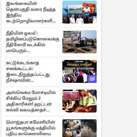
இலங்கையின்
தென்பகுதி வரை நீடித்த
இந்திய
கடற்றொழிலாளர்களின்
ஊடுருவல்
நீதியின் ஓலம்':
தமிழினப்படுகொலைக்கு
நீதிகோரி வடக்கில்
மாபெரும்
கவனயீர்ப்புப்போராட்டம்
கட்டுக்கடங்காத
சனக்கூட்டம்:
இடைநிறுத்தப்பட்டது
றீச்ஷாவின்
உணவுத்திருவிழா!
அஸ்வெசும மோசடியில்
சிக்கிய மேலும் 2
அதிகாரிகள்! ஹட்டன்
கல்வி வலயத்தைச்
சேர்ந்த 6 ஆசிரியர்கள்
குறித்து விசாரணை
மொஜ்தபா கமேனியின்
யூகங்களுக்கு மத்தியில்
புதிய காணொளியை