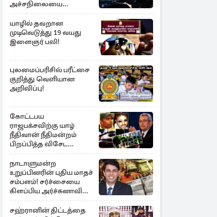
அச்சநிலையை
மையப்படுத்தி
ஜெயசங்கர் அறிக்கை
யாழில் தவறான
முடிவெடுத்து 19 வயது
இளைஞர் பலி!
புலமைப்பரிசில் பரீட்சை
குறித்து வெளியான
அறிவிப்பு!
கோட்டபய
ராஜபக்சவிற்கு யாழ்
நீதிவான் நீதிமன்றம்
பிறப்பித்த விசேட
உத்தரவு!
நாடாளுமன்ற
உறுப்பினரின் புதிய மாதச்
சம்பளம்! சர்ச்சையை
கிளப்பிய அர்ச்சுனாவின்
அறிக்கை
சஹ்ரானின் திட்டத்தை