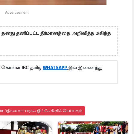
Advertisement
் தனது தனிப்பட்ட தீர்மானத்தை அறிவித்த மகிந்த
ு கொள்ள IBC தமிழ்
WHATSAPP
இல் இணைந்து
ய்திகளைப் படிக்க இங்கே கிளிக் செய்யவும்