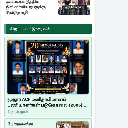
அம்பலப்படுத்திய
இஸ்லாமிய நபருக்கு
நேர்ந்த கதி
சிறப்பு கட்டுரைகள்
மூதூர் ACF மனிதாபிமானப்
பணியாளர்கள் படுகொலை (2006):
20 ஆண்டுகளாகியும் நீதி
1 நாள் முன்
மறுக்கப்பட்ட மனிதாபிமானப்
பேரவலம்
பேரரசுகளின்