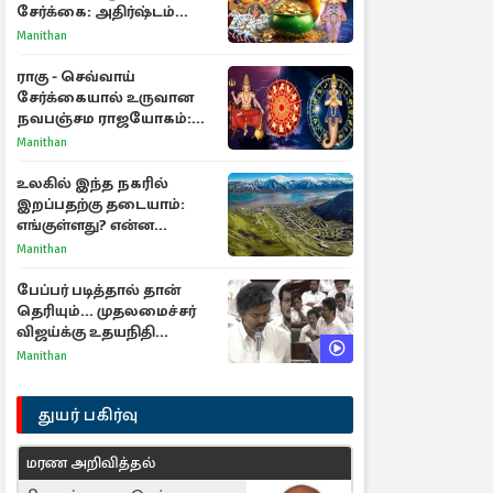
சேர்க்கை: அதிர்ஷ்டம்
பெறும் 3 ராசிகள்!
Manithan
ராகு - செவ்வாய்
சேர்க்கையால் உருவான
நவபஞ்சம ராஜயோகம்:
அதிர்ஷ்டம் பெறும் 3
Manithan
ராசிகள்!
உலகில் இந்த நகரில்
இறப்பதற்கு தடையாம்:
எங்குள்ளது? என்ன
காரணம் தெரியுமா?
Manithan
பேப்பர் படித்தால் தான்
தெரியும்... முதலமைச்சர்
விஜய்க்கு உதயநிதி
ஸ்டாலின் பதிலடி
Manithan
துயர் பகிர்வு
மரண அறிவித்தல்