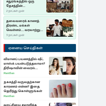
சதுரங்கத்தில் ஒரு
தேசத்தின்
தீர்க்கதரிசனம் :
2 நாட்கள் முன்
சுதுமலை பிரகடனம்
ஒரு வரலாற்றுப் பாடம்
தலைவரைக் காணத்
திரண்ட மக்கள்
வெள்ளம்... வரலாற்றுச்
சிறப்புமிக்க சுதுமலைப்
3 நாட்கள் முன்
பிரகடனம்…
ஏனைய செய்திகள்
விமானப் பயணத்தில் ஷீட்
மாஸ்க் பயன்படுத்தலாமா?
திரிஷாவின் வைரல்
செல்ஃபிக்கு மருத்துவர்
Manithan
விளக்கம்
நகசுத்தி வருவதற்கான
காரணம் என்ன? இதை
தெரிந்து கொள்ளுங்கள்
Manithan
வறட்சியை சமாளிக்க