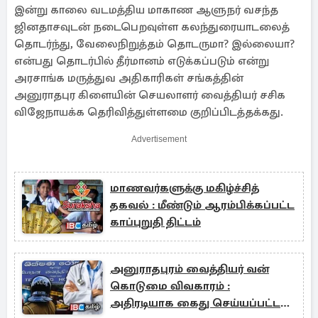
இன்று காலை வடமத்திய மாகாண ஆளுநர் வசந்த
ஜினதாசவுடன் நடைபெறவுள்ள கலந்துரையாடலைத்
தொடர்ந்து, வேலைநிறுத்தம் தொடருமா? இல்லையா?
என்பது தொடர்பில் தீர்மானம் எடுக்கப்படும் என்று
அரசாங்க மருத்துவ அதிகாரிகள் சங்கத்தின்
அனுராதபுர கிளையின் செயலாளர் வைத்தியர் சசிக
விஜேநாயக்க தெரிவித்துள்ளமை குறிப்பிடத்தக்கது.
Advertisement
மாணவர்களுக்கு மகிழ்ச்சித்
தகவல் : மீண்டும் ஆரம்பிக்கப்பட்ட
காப்புறுதி திட்டம்
அனுராதபுரம் வைத்தியர் வன்
கொடுமை விவகாரம் :
அதிரடியாக கைது செய்யப்பட்ட