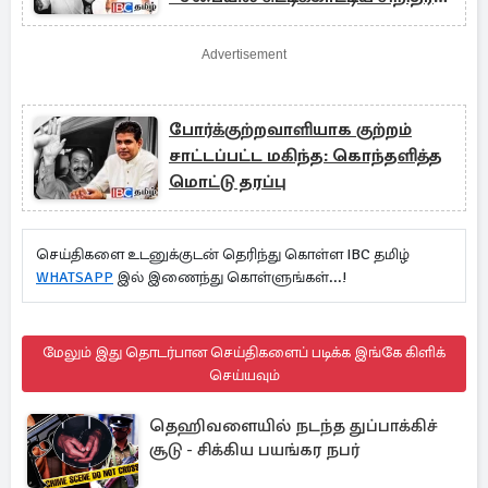
எம்.பி.
Advertisement
போர்க்குற்றவாளியாக குற்றம்
சாட்டப்பட்ட மகிந்த: கொந்தளித்த
மொட்டு தரப்பு
செய்திகளை உடனுக்குடன் தெரிந்து கொள்ள IBC தமிழ்
WHATSAPP
இல் இணைந்து கொள்ளுங்கள்...!
மேலும் இது தொடர்பான செய்திகளைப் படிக்க இங்கே கிளிக்
செய்யவும்
தெஹிவளையில் நடந்த துப்பாக்கிச்
சூடு - சிக்கிய பயங்கர நபர்