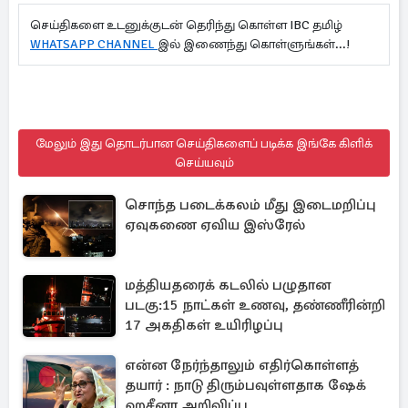
செய்திகளை உடனுக்குடன் தெரிந்து கொள்ள IBC தமிழ்
WHATSAPP CHANNEL
இல் இணைந்து கொள்ளுங்கள்...!
மேலும் இது தொடர்பான செய்திகளைப் படிக்க இங்கே கிளிக்
செய்யவும்
சொந்த படைக்கலம் மீது இடைமறிப்பு
ஏவுகணை ஏவிய இஸ்ரேல்
மத்தியதரைக் கடலில் பழுதான
படகு:15 நாட்கள் உணவு, தண்ணீரின்றி
17 அகதிகள் உயிரிழப்பு
என்ன நேர்ந்தாலும் எதிர்கொள்ளத்
தயார் : நாடு திரும்பவுள்ளதாக ஷேக்
ஹசீனா அறிவிப்பு