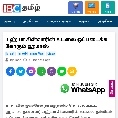
Listen
Watch
Apps
முகப்பு
அரசியல்
பொருளாதாரம்
சமூகம்
இந்தியா
யஹ்யா சின்வாரின் உடலை ஒப்படைக்க
கோரும் ஹமாஸ்
Israel
Israel-Hamas War
Gaza
By Jaso
10 months ago
விளம்பரம்
காசாவில் இஸ்ரேல் தாக்குதலில் கொல்லப்பட்ட
ஹமாஸ் தலைவர் யஹ்யா சின்வாரின் உடலை தம்மிடம்