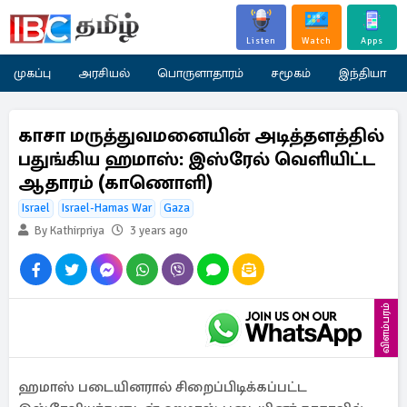
Listen
Watch
Apps
முகப்பு
அரசியல்
பொருளாதாரம்
சமூகம்
இந்தியா
காசா மருத்துவமனையின் அடித்தளத்தில்
பதுங்கிய ஹமாஸ்: இஸ்ரேல் வெளியிட்ட
ஆதாரம் (காணொளி)
Israel
Israel-Hamas War
Gaza
By Kathirpriya
3 years ago
விளம்பரம்
ஹமாஸ் படையினரால் சிறைப்பிடிக்கப்பட்ட