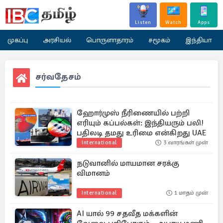
Listen
Watch
Apps
முகப்பு
அரசியல்
பொருளாதாரம்
சமூகம்
இந்தியா
சர்வதேசம்
ஹோர்முஸ் நீரிணையில் பற்றி
எரியும் கப்பல்கள்: இந்தியரும் பலி!
பதிலடி தமது உரிமை என்கிறது UAE
International
3 வாரங்கள் முன்
நடுவானில் மாயமான சரக்கு
விமானம்
International
1 மாதம் முன்
AI யால் 99 சதவீத மக்களின்