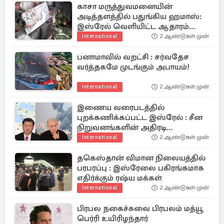
காசா மருத்துவமனையின்
அடித்தளத்தில் பதுங்கிய ஹமாஸ்:
இஸ்ரேல் வெளியிட்ட ஆதாரம்
(காணொளி)
International
2 ஆண்டுகள் முன்
பனாமாவில் வறட்சி : சர்வதேச
வர்த்தகமே முடங்கும் அபாயம்!
International
2 ஆண்டுகள் முன்
இணைய வரைபடத்தில்
புறக்கணிக்கப்பட்ட இஸ்ரேல் : சீன
நிறுவனங்களின் அதிரடி
நடவடிக்கை
International
2 ஆண்டுகள் முன்
தகெஸ்தான் விமான நிலையத்தில்
பரபரப்பு : இஸ்ரேலை பகிரங்கமாக
எதிர்க்கும் ரஷ்ய மக்கள்
International
2 ஆண்டுகள் முன்
பிரபல நகைச்சுவை பிரபலம் மத்யூ
பெர்ரி உயிரிழந்தார்