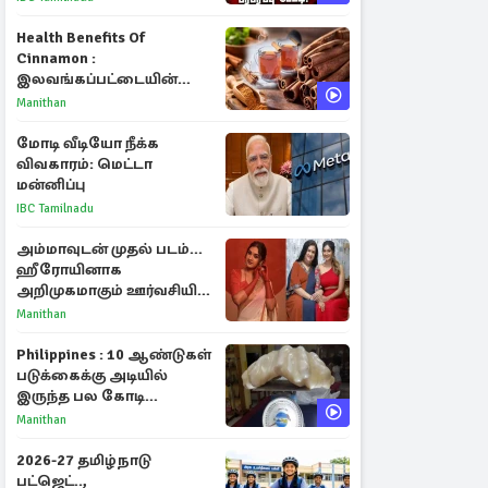
Health Benefits Of
Cinnamon :
இலவங்கப்பட்டையின்
மருத்துவ குணங்களும்
Manithan
ஆரோக்கிய
நன்மைகளும்!
மோடி வீடியோ நீக்க
விவகாரம்: மெட்டா
மன்னிப்பு
IBC Tamilnadu
அம்மாவுடன் முதல் படம்...
ஹீரோயினாக
அறிமுகமாகும் ஊர்வசியின்
மகள் தேஜலட்சுமி!
Manithan
Philippines : 10 ஆண்டுகள்
படுக்கைக்கு அடியில்
இருந்த பல கோடி
மதிப்புள்ள அரிய முத்து!
Manithan
2026-27 தமிழ்நாடு
பட்ஜெட்..,