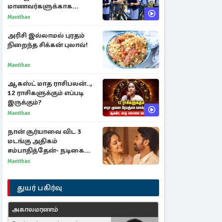
மாணவர்களுக்காக
வெளியான முக்கிய
Manithan
அறிவிப்புகள்
அரிசி இல்லாமல் புரதம்
நிறைந்த சிக்கன் புலாவ்!
Manithan
ஆகஸ்ட் மாத ராசிபலன்..,
12 ராசிகளுக்கும் எப்படி
இருக்கும்?
Manithan
நான் சூர்யாவை விட 3
மடங்கு அதிகம்
சம்பாதித்தேன்- நடிகை
ஜோதிகா
Manithan
துயர் பகிர்வு
அகாலமரணம்