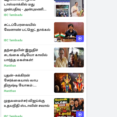
டாஸ்மாக்கில் மது
முன்பதிவு - அன்புமணி
ராமதாஸ் எதிர்ப்பு
IBC Tamilnadu
சட்டப்பேரவையில்
வேளாண் பட்ஜெட் தாக்கல்
IBC Tamilnadu
தந்தையின் இறுதிச்
சடங்கை வீடியோ காலில்
பார்த்த மகள்கள்!
Manithan
புதன்–சுக்கிரன்
சேர்க்கையால் லாப
திருஷ்டி யோகம்:
அதிர்ஷ்டம் பெறும் டாப் 3
Manithan
ராசிகள்!
முதலமைச்சர் விஜய்க்கு
உதயநிதி ஸ்டாலின் சவால்
IBC Tamilnadu