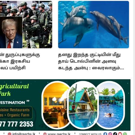
் துருப்புகளுக்கு
தனது இறந்த குட்டியின் மீது
்கா இரகசிய
தாய் டொல்பினின் அளவு
ப் பயிற்சி
கடந்த அன்பு : வைரலாகும்
காணொளி