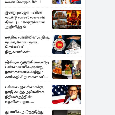
மகன் கொழும்பில்...!
இன்று நல்லூரானின்
வடக்கு வாசல் வளைவு
திறப்பு - மக்களுக்கான
அறிவித்தல்
மத்திய வங்கியின் அதிரடி
நடவடிக்கை - தடை
செய்யப்பட்ட
நிறுவனங்கள்
றீ(ச்)ஷா ஒருங்கிணைந்த
பண்ணையில் மூன்று
நாள் சமையல் மற்றும்
காய்கறி சிற்பக்கலைப்
பயிற்சி
பசிலை இலங்கைக்கு
நாடு கடத்த அமெரிக்க
நீதிமன்றத்தின்
உதவியை நாட
அரசாங்கம் முடிவு
துபாயில் அடுத்தடுத்து