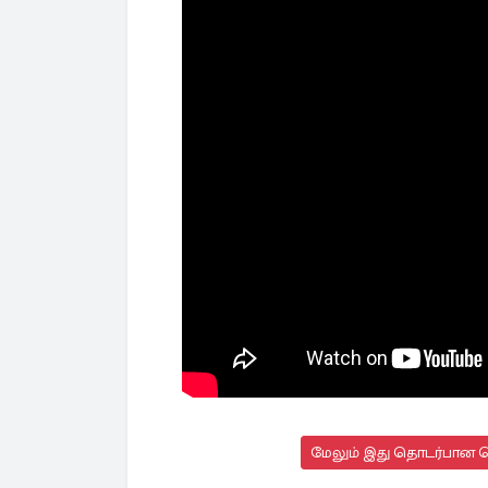
'அமெரிக்காவை மறுபடியும் வல்லமை 
என்ற தொனிப்பொருளில் தனது ஆட்சிய
உலகிலுள்ள பல தேசங்களைக் கையகப்ப
அந்த ஆபத்துப் பற்றி ஆராய்கின்றது 
மேலும் இது தொடர்பான செ