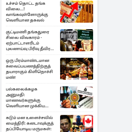
உச்சம் தொட்ட தங்க
விலை...!
வாங்கவுள்ளோருக்கு
வெளியான தகவல்
குட்டிமணி தங்கதுரை
சிலை விவகாரம் -
ஏற்பாட்டாளரிடம்
புலனாய்வு பிரிவு தீவிர
விசாரணை
ஒரு பிரம்மாண்டமான
சுவைப்பயணத்திற்குத்
தயாராகும் கிளிநொச்சி
மண்
பல்கலைக்கழக
அனுமதி:
மாணவர்களுக்கு
வெளியான முக்கிய
அறிவிப்பு
கடும் மன உளைச்சலில்
மைத்திரி: கனடாவுக்குத்
தப்பியோடிய மருமகள்: