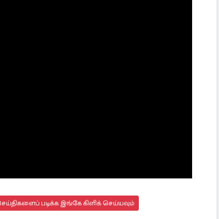
பொருந்திய ஒரு பிரமாண்ட தேசமாக உருவாக்குவது'
ை நடாத்தத் துணிந்துள்ள டொனால்ட் ட்ரம்ப்,
டுத்தும் திட்டத்தை நோக்கி நகர ஆரம்பித்துள்ள
இந்த ‘உண்மையின் தரிசனம்’ நிகழ்ச்சி:
ய்திகளைப் படிக்க இங்கே கிளிக் செய்யவும்