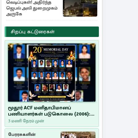
வெடிப்புகள்! அதிர்ந்த
ஜெபல் அலி துறைமுகம்
அருகே
சிறப்பு கட்டுரைகள்
மூதூர் ACF மனிதாபிமானப்
பணியாளர்கள் படுகொலை (2006):
20 ஆண்டுகளாகியும் நீதி
3 மணி நேரம் முன்
மறுக்கப்பட்ட மனிதாபிமானப்
பேரவலம்
பேரரசுகளின்