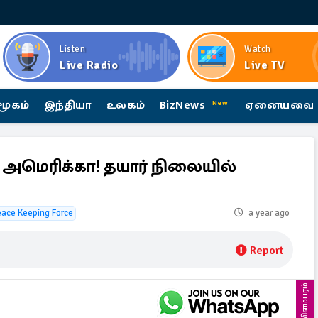
Listen
Watch
Live Radio
Live TV
மூகம்
இந்தியா
உலகம்
BizNews
ஏனையவை
New
 அமெரிக்கா! தயார் நிலையில்
eace Keeping Force
a year ago
Report
விளம்பரம்