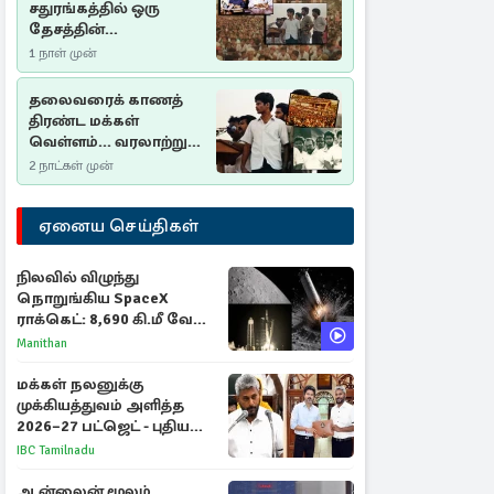
சதுரங்கத்தில் ஒரு
தேசத்தின்
தீர்க்கதரிசனம் :
1 நாள் முன்
சுதுமலை பிரகடனம்
ஒரு வரலாற்றுப் பாடம்
தலைவரைக் காணத்
திரண்ட மக்கள்
வெள்ளம்... வரலாற்றுச்
சிறப்புமிக்க சுதுமலைப்
2 நாட்கள் முன்
பிரகடனம்…
ஏனைய செய்திகள்
நிலவில் விழுந்து
நொறுங்கிய SpaceX
ராக்கெட்: 8,690 கி.மீ வேக
மோதலால் உருவான புதிய
Manithan
பள்ளம்!
மக்கள் நலனுக்கு
முக்கியத்துவம் அளித்த
2026–27 பட்ஜெட் - புதிய
நலத்திட்டங்கள்
IBC Tamilnadu
என்னென்ன?
ஆன்லைன் மூலம்