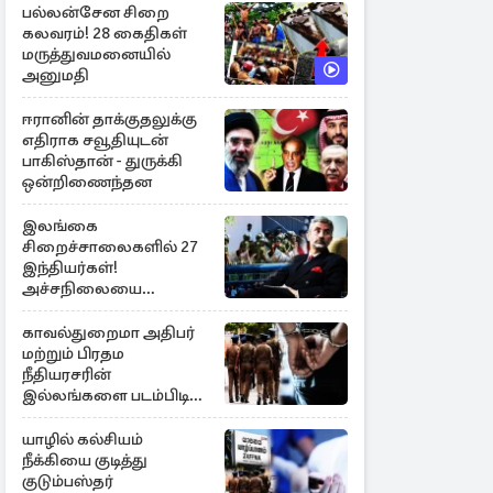
பல்லன்சேன சிறை
கலவரம்! 28 கைதிகள்
மருத்துவமனையில்
அனுமதி
ஈரானின் தாக்குதலுக்கு
எதிராக சவூதியுடன்
பாகிஸ்தான் - துருக்கி
ஒன்றிணைந்தன
இலங்கை
சிறைச்சாலைகளில் 27
இந்தியர்கள்!
அச்சநிலையை
மையப்படுத்தி
ஜெயசங்கர் அறிக்கை
காவல்துறைமா அதிபர்
மற்றும் பிரதம
நீதியரசரின்
இல்லங்களை படம்பிடித்த
சந்தேக நபர் கைது!
யாழில் கல்சியம்
நீக்கியை குடித்து
குடும்பஸ்தர்