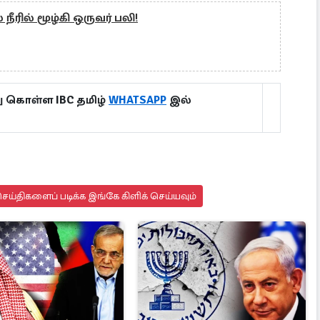
ீரில் மூழ்கி ஒருவர் பலி!
ு கொள்ள IBC தமிழ்
WHATSAPP
இல்
ய்திகளைப் படிக்க இங்கே கிளிக் செய்யவும்