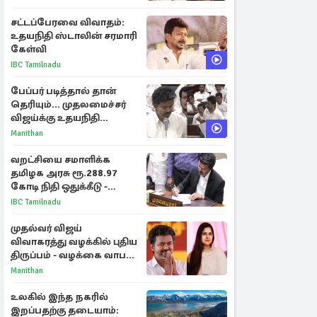
விளக்கம்
சட்டப்பேரவை விவாதம்:
உதயநிதி ஸ்டாலின் சரமாரி
கேள்வி
IBC Tamilnadu
பேப்பர் படித்தால் தான்
தெரியும்... முதலமைச்சர்
விஜய்க்கு உதயநிதி
ஸ்டாலின் பதிலடி
Manithan
வறட்சியை சமாளிக்க
தமிழக அரசு ரூ.288.97
கோடி நிதி ஒதுக்கீடு -
வெளியான அரசாணை
IBC Tamilnadu
முதல்வர் விஜய்
விவாகரத்து வழக்கில் புதிய
திருப்பம் - வழக்கை வாபஸ்
பெற்ற சங்கீதா!
Manithan
உலகில் இந்த நகரில்
இறப்பதற்கு தடையாம்: