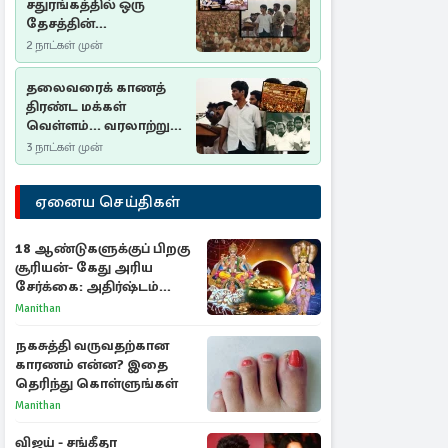
சதுரங்கத்தில் ஒரு
தேசத்தின்
தீர்க்கதரிசனம் :
2 நாட்கள் முன்
சுதுமலை பிரகடனம்
ஒரு வரலாற்றுப் பாடம்
தலைவரைக் காணத்
திரண்ட மக்கள்
வெள்ளம்... வரலாற்றுச்
சிறப்புமிக்க சுதுமலைப்
3 நாட்கள் முன்
பிரகடனம்…
ஏனைய செய்திகள்
18 ஆண்டுகளுக்குப் பிறகு
சூரியன்- கேது அரிய
சேர்க்கை: அதிர்ஷ்டம்
பெறும் 3 ராசிகள்!
Manithan
நகசுத்தி வருவதற்கான
காரணம் என்ன? இதை
தெரிந்து கொள்ளுங்கள்
Manithan
விஜய் - சங்கீதா