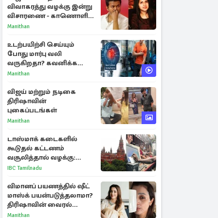
விவாகரத்து வழக்கு இன்று
விசாரணை - காணொளி
மூலம் ஆஜராக வாய்ப்பு
Manithan
உடற்பயிற்சி செய்யும்
போது மார்பு வலி
வருகிறதா? கவனிக்க
வேண்டிய எச்சரிக்கை
Manithan
அறிகுறிகள்
விஜய் மற்றும் நடிகை
திரிஷாவின்
புகைப்படங்கள்
Manithan
டாஸ்மாக் கடைகளில்
கூடுதல் கட்டணம்
வசூலித்தால் வழக்கு:
சென்னை உயர்நீதிமன்றம்
IBC Tamilnadu
உத்தரவு
விமானப் பயணத்தில் ஷீட்
மாஸ்க் பயன்படுத்தலாமா?
திரிஷாவின் வைரல்
செல்ஃபிக்கு மருத்துவர்
Manithan