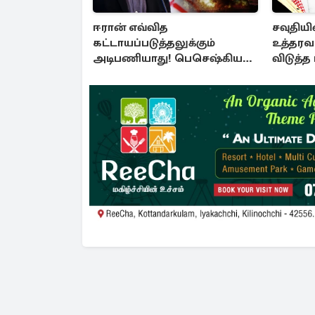
ஈரான் எவ்வித
சவுதியின
கட்டாயப்படுத்தலுக்கும்
உத்தரவ
அடிபணியாது! பெசெஷ்கியன்
விடுத்த
அறிவிப்பு