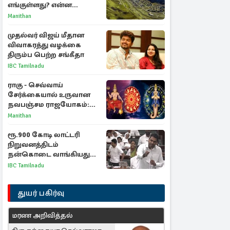
எங்குள்ளது? என்ன
காரணம் தெரியுமா?
Manithan
முதல்வர் விஜய் மீதான
விவாகரத்து வழக்கை
திரும்ப பெற்ற சங்கீதா
IBC Tamilnadu
ராகு - செவ்வாய்
சேர்க்கையால் உருவான
நவபஞ்சம ராஜயோகம்:
அதிர்ஷ்டம் பெறும் 3
Manithan
ராசிகள்!
ரூ.900 கோடி லாட்டரி
நிறுவனத்திடம்
நன்கொடை வாங்கியது
ஏன்? உதயநிதி - ஆதவ்
IBC Tamilnadu
விவாதம்
துயர் பகிர்வு
மரண அறிவித்தல்