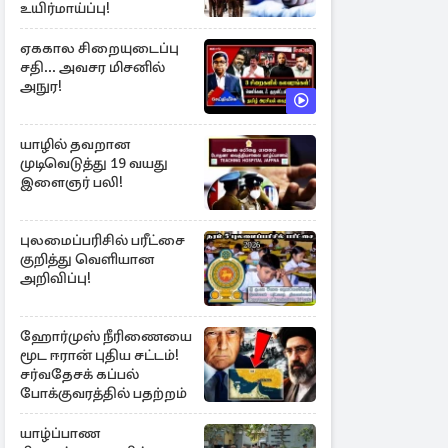
உயிர்மாய்ப்பு!
ஏககால சிறையுடைப்பு
சதி... அவசர மிசனில்
அநுர!
யாழில் தவறான
முடிவெடுத்து 19 வயது
இளைஞர் பலி!
புலமைப்பரிசில் பரீட்சை
குறித்து வெளியான
அறிவிப்பு!
ஹோர்முஸ் நீரிணையை
மூட ஈரான் புதிய சட்டம்!
சர்வதேசக் கப்பல்
போக்குவரத்தில் பதற்றம்
யாழ்ப்பாண