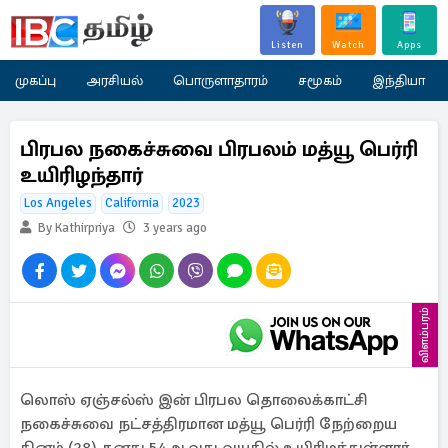
Listen
Watch
Apps
முகப்பு
அரசியல்
பொருளாதாரம்
சமூகம்
இந்தியா
பிரபல நகைச்சுவை பிரபலம் மத்யூ பெர்ரி
உயிரிழந்தார்
Los Angeles
California
2023
By Kathirpriya
3 years ago
விளம்பரம்
லொஸ் ஏஞ்சல்ஸ் இன் பிரபல தொலைக்காட்சி
நகைச்சுவை நட்சத்திரமான மத்யூ பெர்ரி நேற்றைய