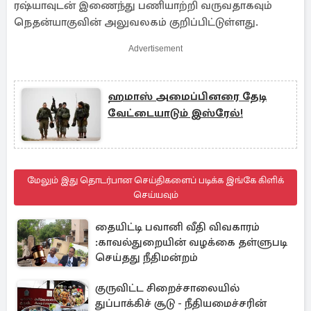
ரஷ்யாவுடன் இணைந்து பணியாற்றி வருவதாகவும்
நெதன்யாகுவின் அலுவலகம் குறிப்பிட்டுள்ளது.
Advertisement
ஹமாஸ் அமைப்பினரை தேடி
வேட்டையாடும் இஸ்ரேல்!
மேலும் இது தொடர்பான செய்திகளைப் படிக்க இங்கே கிளிக்
செய்யவும்
தையிட்டி பவானி வீதி விவகாரம்
:காவல்துறையின் வழக்கை தள்ளுபடி
செய்தது நீதிமன்றம்
குருவிட்ட சிறைச்சாலையில்
துப்பாக்கிச் சூடு - நீதியமைச்சரின்