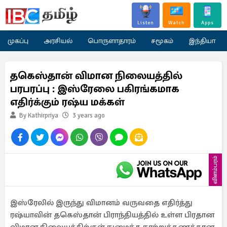
Listen
Watch
Apps
முகப்பு
அரசியல்
பொருளாதாரம்
சமூகம்
இந்தியா
தகெஸ்தான் விமான நிலையத்தில்
பரபரப்பு : இஸ்ரேலை பகிரங்கமாக
எதிர்க்கும் ரஷ்ய மக்கள்
By Kathirpriya
3 years ago
விளம்பரம்
இஸ்ரேலில் இருந்து விமானம் வருவதை எதிர்த்து
ரஷ்யாவின் தகெஸ்தான் பிராந்தியத்தில் உள்ள பிரதான