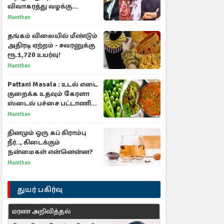
விவாகரத்து வழக்கு
வாபஸ்! விஜய்யுடன்
Manithan
மீண்டும் இணைவாரா?
தங்கம் விலையில் மீண்டும்
அதிரடி ஏற்றம் - சவரனுக்கு
ரூ.1,720 உயர்வு!
Manithan
Pattani Masala : உடல் எடை
குறைக்க உதவும் கேரளா
ஸ்டைல் பச்சை பட்டாணி
கிரேவி
Manithan
தினமும் ஒரு கப் கிராம்பு
நீர்.., கிடைக்கும்
நன்மைகள் என்னென்ன?
Manithan
துயர் பகிர்வு
மரண அறிவித்தல்