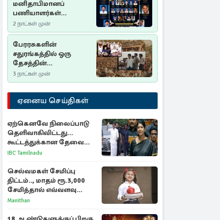
மனிதாபிமானப்
பணியாளர்கள்
படுகொலை (2006): 20
2 நாட்கள் முன்
ஆண்டுகளாகியும் நீதி
மறுக்கப்பட்ட
பேரரசுகளின்
மனிதாபிமானப்
சதுரங்கத்தில் ஒரு
பேரவலம்
தேசத்தின்
தீர்க்கதரிசனம் :
3 நாட்கள் முன்
சுதுமலை பிரகடனம்
ஒரு வரலாற்றுப் பாடம்
ஏனைய செய்திகள்
ஏற்கெனவே நிலைப்பாடு
தெளிவாகிவிட்டது...
கூட்டத்துக்கான தேவை
என்ன? - கனிமொழி
IBC Tamilnadu
விமர்சனம்
செல்வமகள் சேமிப்பு
திட்டம்.., மாதம் ரூ.3,000
சேமித்தால் எவ்வளவு
கிடைக்கும்?
Manithan
18 ஆண்டுகளுக்குப் பிறகு