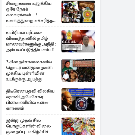
சிறைகளை உலுக்கிய
ஒரே நேரக்
கலவரங்கள்....!
உளவுத்துறை எச்சரித்த
பாரிய சதி அம்பலம்
உயிரியல் பரீட்சை
வினாத்தாளில் தமிழ்
மாணவர்களுக்கு அநீதி :
அம்பலப்படுத்திய எம்.பி
3 சிறைச்சாலைகளில்
தொடர் வன்முறைகள்:
முக்கிய புள்ளியின்
உயிருக்கு ஆபத்து
திடீரென பதவி விலகிய
ஷானி அபேசேகர -
பின்னணியில் உள்ள
காரணம்
இன்று முதல் சில
பொருட்களின் விலை
குறைப்பு - மகிழ்ச்சிச்