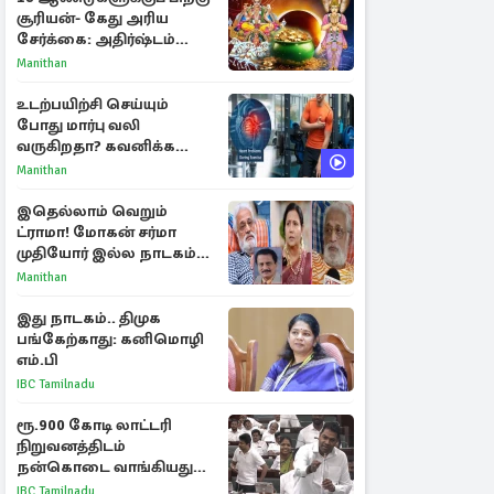
சூரியன்- கேது அரிய
சேர்க்கை: அதிர்ஷ்டம்
பெறும் 3 ராசிகள்!
Manithan
உடற்பயிற்சி செய்யும்
போது மார்பு வலி
வருகிறதா? கவனிக்க
வேண்டிய எச்சரிக்கை
Manithan
அறிகுறிகள்
இதெல்லாம் வெறும்
ட்ராமா! மோகன் சர்மா
முதியோர் இல்ல நாடகம்
குறித்து குட்டி பத்மினி
Manithan
பரபரப்பு பேட்டி
இது நாடகம்.. திமுக
பங்கேற்காது: கனிமொழி
எம்.பி
IBC Tamilnadu
ரூ.900 கோடி லாட்டரி
நிறுவனத்திடம்
நன்கொடை வாங்கியது
ஏன்? உதயநிதி - ஆதவ்
IBC Tamilnadu