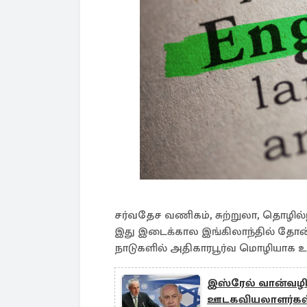
சர்வதேச வணிகம், சுற்றுலா, தொழில்ந
இது இடைக்கால இங்கிலாந்தில் தோன
நாடுகளில் அதிகாரபூர்வ மொழியாக உ
இஸ்ரேல் வான்வழி 
ஊடகவியலாளர்கள்