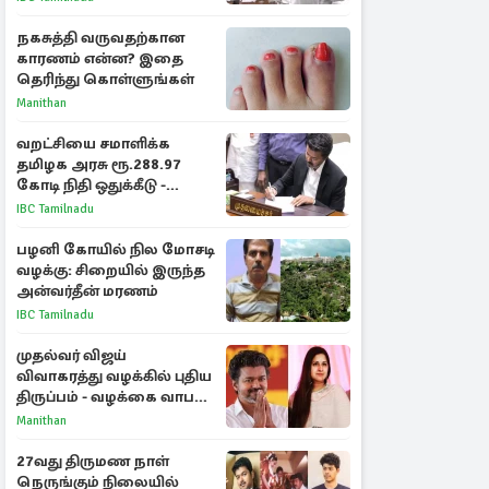
விவாதம்
நகசுத்தி வருவதற்கான
காரணம் என்ன? இதை
தெரிந்து கொள்ளுங்கள்
Manithan
வறட்சியை சமாளிக்க
தமிழக அரசு ரூ.288.97
கோடி நிதி ஒதுக்கீடு -
வெளியான அரசாணை
IBC Tamilnadu
பழனி கோயில் நில மோசடி
வழக்கு: சிறையில் இருந்த
அன்வர்தீன் மரணம்
IBC Tamilnadu
முதல்வர் விஜய்
விவாகரத்து வழக்கில் புதிய
திருப்பம் - வழக்கை வாபஸ்
பெற்ற சங்கீதா!
Manithan
27வது திருமண நாள்
நெருங்கும் நிலையில்