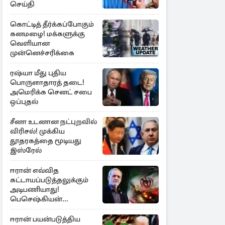
செய்தி
கொட்டித் தீர்க்கப்போகும்
கனமழை! மக்களுக்கு
வெளியான
முன்னெச்சரிக்கை
ரஷ்யா மீது புதிய
பொருளாதாரத் தடை!
அமெரிக்க செனட் சபை
ஒப்புதல்
சீனா உடனான நட்புறவில்
விரிசல்! முக்கிய
தூதரகத்தை மூடியது
இஸ்ரேல்
ஈரான் எவ்வித
கட்டாயப்படுத்தலுக்கும்
அடிபணியாது!
பெசெஷ்கியன்
அறிவிப்பு
ஈரான் பயன்படுத்திய