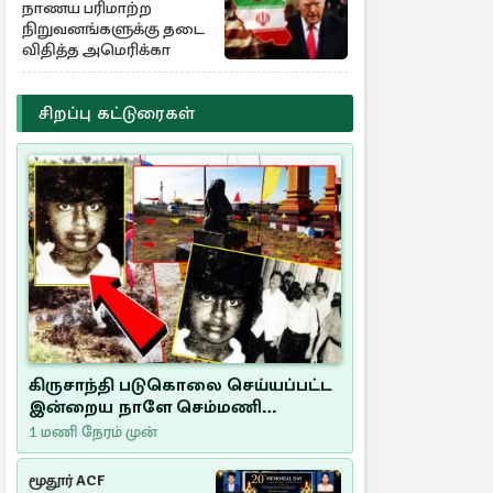
நாணய பரிமாற்ற
நிறுவனங்களுக்கு தடை
விதித்த அமெரிக்கா
சிறப்பு கட்டுரைகள்
கிருசாந்தி படுகொலை செய்யப்பட்ட
இன்றைய நாளே செம்மணி
இனப்படுகொலை தினம்…!
1 மணி நேரம் முன்
மூதூர் ACF