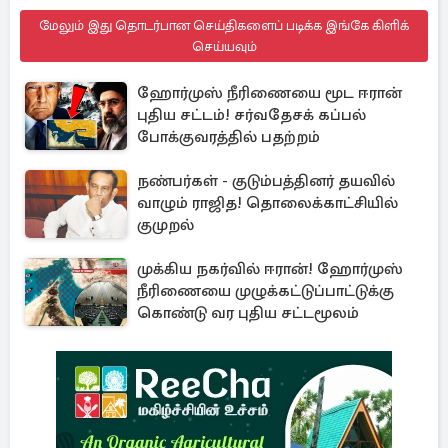
மேலும் இது தொடர்பான செய்திகளைப் படிக்க இங்கே கிளிக்
செய்யவும்
ஹோர்முஸ் நீரிணையை மூட ஈரான்
புதிய சட்டம்! சர்வதேசக் கப்பல்
போக்குவரத்தில் பதற்றம்
நண்பர்கள் - குடும்பத்தினர் தயவில்
வாழும் ராஜித! தொலைக்காட்சியில்
குமுறல்
முக்கிய நகர்வில் ஈரான்! ஹோர்முஸ்
நீரிணையை முழுக்கட்டுப்பாட்டுக்கு
கொண்டு வர புதிய சட்டமூலம்