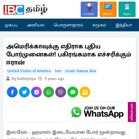
Listen
Watch
Apps
முகப்பு
அரசியல்
பொருளாதாரம்
சமூகம்
இந்தியா
அமெரிக்காவுக்கு எதிராக புதிய
போர்முனைகள்! பகிரங்கமாக எச்சரிக்கும்
ஈரான்
United States of America
Iran
Israel-Hamas War
By Kathirpriya
3 years ago
விளம்பரம்
இஸ்ரேல் - ஹமாஸ் இடையேயான போர் மூன்றாவது