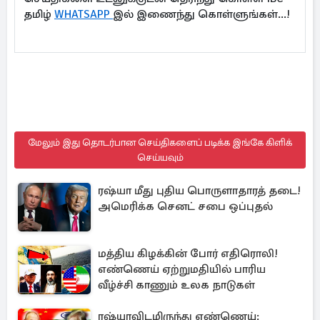
தமிழ்
WHATSAPP
இல் இணைந்து கொள்ளுங்கள்...!
மேலும் இது தொடர்பான செய்திகளைப் படிக்க இங்கே கிளிக்
செய்யவும்
ரஷ்யா மீது புதிய பொருளாதாரத் தடை!
அமெரிக்க செனட் சபை ஒப்புதல்
மத்திய கிழக்கின் போர் எதிரொலி!
எண்ணெய் ஏற்றுமதியில் பாரிய
வீழ்ச்சி காணும் உலக நாடுகள்
ரஷ்யாவிடமிருந்து எண்ணெய்: