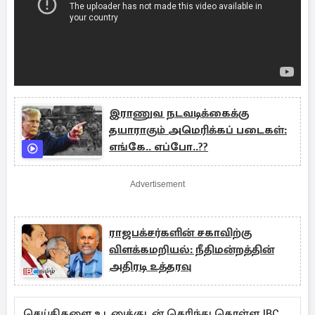
இராணுவ நடவடிக்கைக்கு
தயாராகும் அமெரிக்கப் படைகள்:
எங்கே.. எப்போ..??
Advertisement
ராஜபக்சர்களின் சகாவிற்கு
விளக்கமறியல்: நீதிமன்றத்தின்
அதிரடி உத்தரவு
செய்திகளை உடனுக்குடன் தெரிந்து கொள்ள IBC