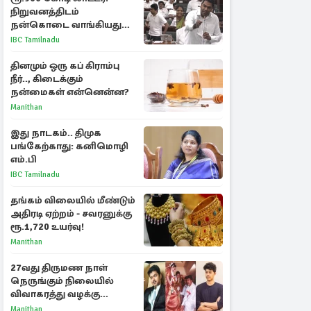
நிறுவனத்திடம்
நன்கொடை வாங்கியது
ஏன்? உதயநிதி - ஆதவ்
IBC Tamilnadu
விவாதம்
தினமும் ஒரு கப் கிராம்பு
நீர்.., கிடைக்கும்
நன்மைகள் என்னென்ன?
Manithan
இது நாடகம்.. திமுக
பங்கேற்காது: கனிமொழி
எம்.பி
IBC Tamilnadu
தங்கம் விலையில் மீண்டும்
அதிரடி ஏற்றம் - சவரனுக்கு
ரூ.1,720 உயர்வு!
Manithan
27வது திருமண நாள்
நெருங்கும் நிலையில்
விவாகரத்து வழக்கு
வாபஸ்! விஜய்யுடன்
Manithan