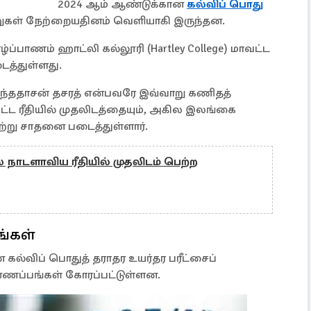
2024 ஆம் ஆண்டுக்கான
கல்விப் பொது
றுகள் நேற்றையதினம் வெளியாகி இருந்தன.
்பாணம் ஹாட்லி கல்லூரி (Hartley College) மாவட்ட
ைத்துள்ளது.
ததாசன் தசரத் என்பவரே இவ்வாறு கணிதத்
ட்ட ரீதியில் முதலிடத்தையும், அகில இலங்கை
ற்று சாதனை படைத்துள்ளார்.
் நாடளாவிய ரீதியில் முதலிடம் பெற்ற
ங்கள்
்விப் பொதுத் தராதர உயர்தர பரீட்சைப்
்ணப்பங்கள் கோரப்பட்டுள்ளன.