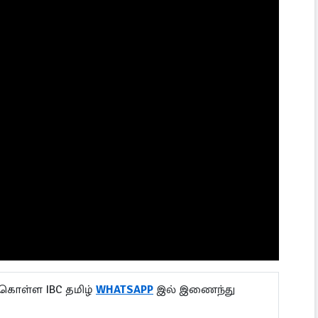
 கொள்ள IBC தமிழ்
WHATSAPP
இல் இணைந்து