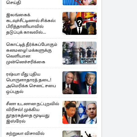
செய்தி
இலங்கைக்
கடவுச்சீட்டினால் சிக்கல்:
பிரித்தானியாவில்
தடுப்புக் காவலில்
முன்னாள் எம்.பி!
கொட்டித் தீர்க்கப்போகும்
கனமழை! மக்களுக்கு
வெளியான
முன்னெச்சரிக்கை
ரஷ்யா மீது புதிய
பொருளாதாரத் தடை!
அமெரிக்க செனட் சபை
ஒப்புதல்
சீனா உடனான நட்புறவில்
விரிசல்! முக்கிய
தூதரகத்தை மூடியது
இஸ்ரேல்
சுற்றுலா விசாவில்