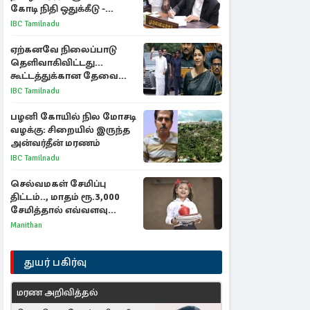
கோடி நிதி ஒதுக்கீடு -
வெளியான அரசாணை
IBC Tamilnadu
ஏற்கனவே நிலைப்பாடு
தெளிவாகிவிட்டது...
கூட்டத்துக்கான தேவை
என்ன? - கனிமொழி
IBC Tamilnadu
விமர்சனம்
பழனி கோயில் நில மோசடி
வழக்கு: சிறையில் இருந்த
அன்வர்தீன் மரணம்
IBC Tamilnadu
செல்வமகள் சேமிப்பு
திட்டம்.., மாதம் ரூ.3,000
சேமித்தால் எவ்வளவு
கிடைக்கும்?
Manithan
துயர் பகிர்வு
மரண அறிவித்தல்