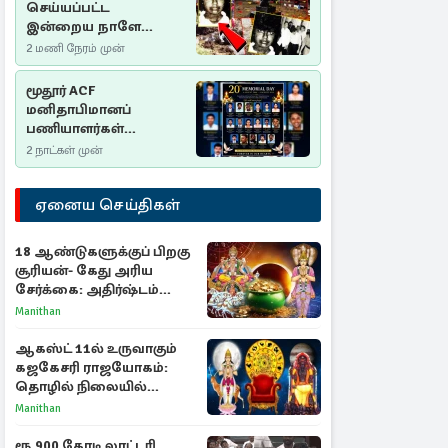
செய்யப்பட்ட
இன்றைய நாளே
செம்மணி
2 மணி நேரம் முன்
இனப்படுகொலை
தினம்…!
மூதூர் ACF
மனிதாபிமானப்
பணியாளர்கள்
படுகொலை (2006): 20
2 நாட்கள் முன்
ஆண்டுகளாகியும் நீதி
மறுக்கப்பட்ட
ஏனைய செய்திகள்
மனிதாபிமானப்
பேரவலம்
18 ஆண்டுகளுக்குப் பிறகு
சூரியன்- கேது அரிய
சேர்க்கை: அதிர்ஷ்டம்
பெறும் 3 ராசிகள்!
Manithan
ஆகஸ்ட் 11ல் உருவாகும்
கஜகேசரி ராஜயோகம்:
தொழில் நிலையில்
அதிர்ஷ்டம் பெறும் 3
Manithan
ராசிகள்!
ரூ.900 கோடி லாட்டரி