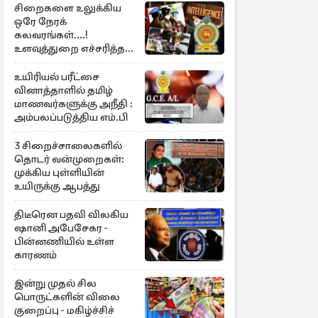
சிறைகளை உலுக்கிய
ஒரே நேரக்
கலவரங்கள்....!
உளவுத்துறை எச்சரித்த
பாரிய சதி அம்பலம்
உயிரியல் பரீட்சை
வினாத்தாளில் தமிழ்
மாணவர்களுக்கு அநீதி :
அம்பலப்படுத்திய எம்.பி
3 சிறைச்சாலைகளில்
தொடர் வன்முறைகள்:
முக்கிய புள்ளியின்
உயிருக்கு ஆபத்து
திடீரென பதவி விலகிய
ஷானி அபேசேகர -
பின்னணியில் உள்ள
காரணம்
இன்று முதல் சில
பொருட்களின் விலை
குறைப்பு - மகிழ்ச்சிச்