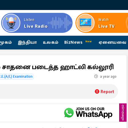
Listen
Watch
Live Radio
Live TV
மூகம்
இந்தியா
உலகம்
BizNews
ஏனையவை
New
் சாதனை படைத்த ஹாட்லி கல்லூரி
.E.(A/L) Examination
a year ago
Report
விளம்பரம்