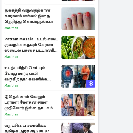
மீண்டும் இணைவாரா?
நகசுத்தி வருவதற்கான
காரணம் என்ன? இதை
தெரிந்து கொள்ளுங்கள்
Manithan
Pattani Masala : உடல் எடை
குறைக்க உதவும் கேரளா
ஸ்டைல் பச்சை பட்டாணி
கிரேவி
Manithan
உடற்பயிற்சி செய்யும்
போது மார்பு வலி
வருகிறதா? கவனிக்க
வேண்டிய எச்சரிக்கை
Manithan
அறிகுறிகள்
இதெல்லாம் வெறும்
ட்ராமா! மோகன் சர்மா
முதியோர் இல்ல நாடகம்
குறித்து குட்டி பத்மினி
Manithan
பரபரப்பு பேட்டி
வறட்சியை சமாளிக்க
தமிழக அரசு ரூ.288.97