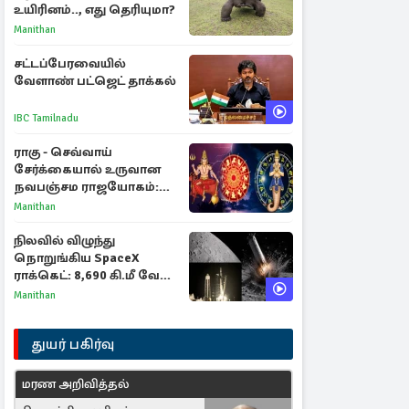
உயிரினம்.., எது தெரியுமா?
Manithan
சட்டப்பேரவையில்
வேளாண் பட்ஜெட் தாக்கல்
IBC Tamilnadu
ராகு - செவ்வாய்
சேர்க்கையால் உருவான
நவபஞ்சம ராஜயோகம்:
அதிர்ஷ்டம் பெறும் 3
Manithan
ராசிகள்!
நிலவில் விழுந்து
நொறுங்கிய SpaceX
ராக்கெட்: 8,690 கி.மீ வேக
மோதலால் உருவான புதிய
Manithan
பள்ளம்!
துயர் பகிர்வு
மரண அறிவித்தல்