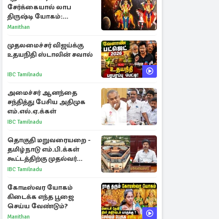
சேர்க்கையால் லாப
திருஷ்டி யோகம்:
அதிர்ஷ்டம் பெறும் டாப் 3
Manithan
ராசிகள்!
முதலமைச்சர் விஜய்க்கு
உதயநிதி ஸ்டாலின் சவால்
IBC Tamilnadu
அமைச்சர் ஆனந்தை
சந்தித்து பேசிய அதிமுக
எம்.எல்.ஏ.க்கள்
IBC Tamilnadu
தொகுதி மறுவரையறை -
தமிழ்நாடு எம்.பி.க்கள்
கூட்டத்திற்கு முதல்வர்
விஜய் அழைப்பு
IBC Tamilnadu
கோடீஸ்வர யோகம்
கிடைக்க எந்த பூஜை
செய்ய வேண்டும்?
Manithan