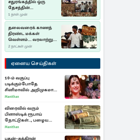
சதுரங்கத்தில் ஒரு
தேசத்தின்
தீர்க்கதரிசனம் :
1 நாள் முன்
சுதுமலை பிரகடனம்
ஒரு வரலாற்றுப் பாடம்
தலைவரைக் காணத்
திரண்ட மக்கள்
வெள்ளம்... வரலாற்றுச்
சிறப்புமிக்க சுதுமலைப்
2 நாட்கள் முன்
பிரகடனம்…
ஏனைய செய்திகள்
10-ம் வகுப்பு
படிக்கும்போதே
சினிமாவில் அறிமுகமான
த்ரிஷா! உண்மையை
Manithan
பகிர்ந்த இயக்குநர் பிரவீன்
காந்தி
விரைவில் வரும்
பிளாஸ்டிக் ரூபாய்
நோட்டுகள்.., பழைய
காகித நோட்டுகள்
Manithan
செல்லுமா?
புதன்–சுக்கிரன்