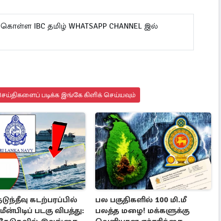
 கொள்ள IBC தமிழ் WHATSAPP CHANNEL இல்
ய்திகளைப் படிக்க இங்கே கிளிக் செய்யவும்
டுந்தீவு கடற்பரப்பில்
பல பகுதிகளில் 100 மி.மீ
ீன்பிடிப் படகு விபத்து:
பலத்த மழை! மக்களுக்கு