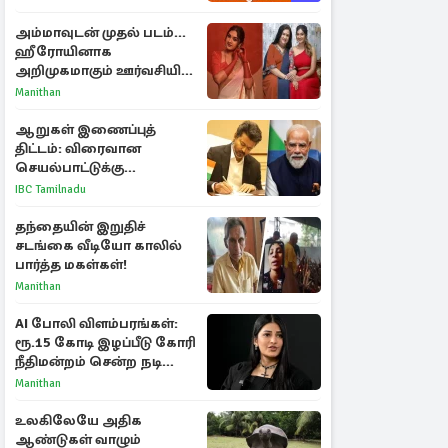
அம்மாவுடன் முதல் படம்...
ஹீரோயினாக
அறிமுகமாகும் ஊர்வசியின்
மகள் தேஜலட்சுமி!
Manithan
ஆறுகள் இணைப்புத்
திட்டம்: விரைவான
செயல்பாட்டுக்கு
பிரதமருக்கு முதலமைச்சர்
IBC Tamilnadu
கடிதம்
தந்தையின் இறுதிச்
சடங்கை வீடியோ காலில்
பார்த்த மகள்கள்!
Manithan
AI போலி விளம்பரங்கள்:
ரூ.15 கோடி இழப்பீடு கோரி
நீதிமன்றம் சென்ற நடிகை
ஸ்ருதி ஹாசன்!
Manithan
உலகிலேயே அதிக
ஆண்டுகள் வாழும்