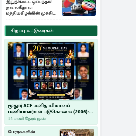
இறுதிக்கட்ட ஒப்பந்தம்!
தலைகீழான
மத்தியகிழக்கின் முக்கிய
பங்கு குறியீடுகள்
சிறப்பு கட்டுரைகள்
மூதூர் ACF மனிதாபிமானப்
பணியாளர்கள் படுகொலை (2006):
20 ஆண்டுகளாகியும் நீதி
14 மணி நேரம் முன்
மறுக்கப்பட்ட மனிதாபிமானப்
பேரவலம்
பேரரசுகளின்