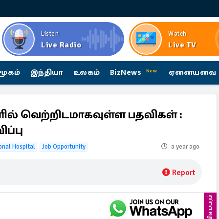
Listen
Watch
Live Radio
Live TV
மூகம்
இந்தியா
உலகம்
BizNews
ஏனையவை
New
் வெற்றிடமாகவுள்ள பதவிகள் :
ப்பு
nal Hospital
Job Opportunity
a year ago
Report
விளம்பரம்