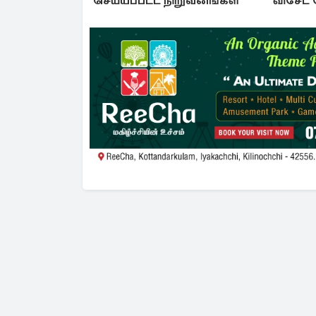
செய்யப்பட்ட நிறுவனங்கள்
விசேட 
கடற்ப