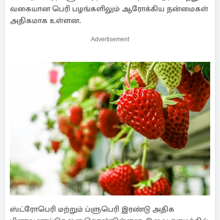
வகையான பெரி பழங்களிலும் ஆரோக்கிய நன்மைகள்
அதிகமாக உள்ளன.
Advertisement
ஸ்ட்ரோபெரி மற்றும் ப்ளுபெரி இரண்டு அதிக