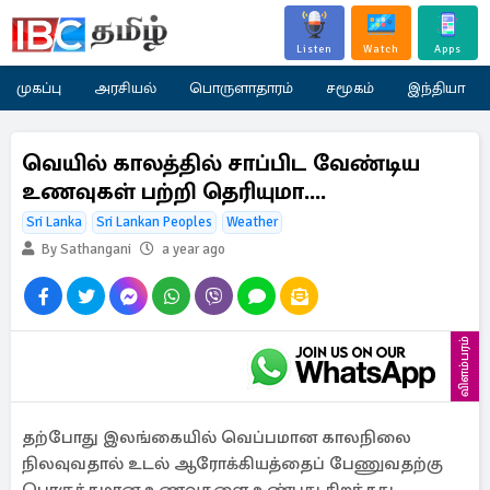
Listen
Watch
Apps
முகப்பு
அரசியல்
பொருளாதாரம்
சமூகம்
இந்தியா
வெயில் காலத்தில் சாப்பிட வேண்டிய
உணவுகள் பற்றி தெரியுமா....
Sri Lanka
Sri Lankan Peoples
Weather
By Sathangani
a year ago
விளம்பரம்
தற்போது இலங்கையில் வெப்பமான காலநிலை
நிலவுவதால் உடல் ஆரோக்கியத்தைப் பேணுவதற்கு