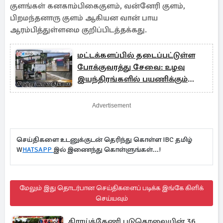
குளங்கள் கனகாம்பிகைகுளம், வன்னேரி குளம்,
பிறமந்தனாரு குளம் ஆகியன வான் பாய
ஆரம்பித்துள்ளமை குறிப்பிடத்தக்கது.
மட்டக்களப்பில் தடைப்பட்டுள்ள
போக்குவரத்து சேவை: உழவு
இயந்திரங்களில் பயணிக்கும்
மக்கள்
Advertisement
செய்திகளை உடனுக்குடன் தெரிந்து கொள்ள IBC தமிழ்
W
HATSAPP
இல் இணைந்து கொள்ளுங்கள்...!
மேலும் இது தொடர்பான செய்திகளைப் படிக்க இங்கே கிளிக்
செய்யவும்
திராய்க்கேணி படுகொலையின் 36