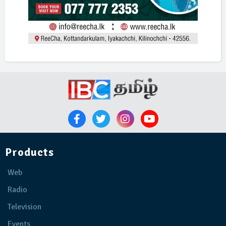
Products
Web
Radio
Television
Events