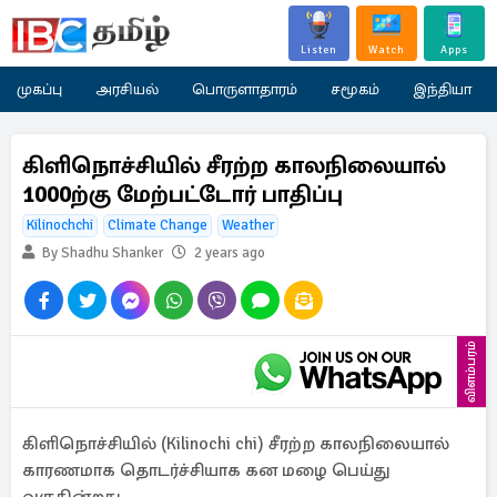
Listen
Watch
Apps
முகப்பு
அரசியல்
பொருளாதாரம்
சமூகம்
இந்தியா
கிளிநொச்சியில் சீரற்ற காலநிலையால்
1000ற்கு மேற்பட்டோர் பாதிப்பு
Kilinochchi
Climate Change
Weather
By Shadhu Shanker
2 years ago
விளம்பரம்
கிளிநொச்சியில் (Kilinochi chi) சீரற்ற காலநிலையால்
காரணமாக தொடர்ச்சியாக கன மழை பெய்து