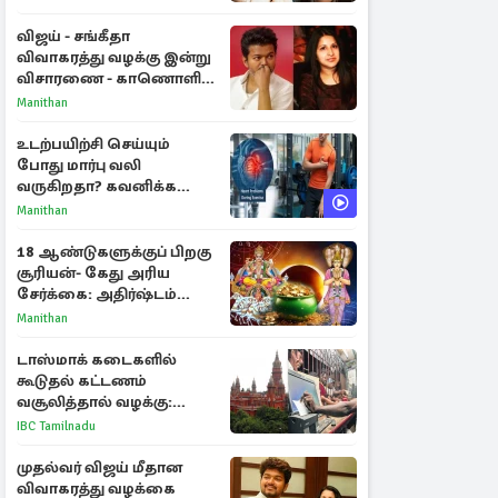
விளக்கம்
விஜய் - சங்கீதா
விவாகரத்து வழக்கு இன்று
விசாரணை - காணொளி
மூலம் ஆஜராக வாய்ப்பு
Manithan
உடற்பயிற்சி செய்யும்
போது மார்பு வலி
வருகிறதா? கவனிக்க
வேண்டிய எச்சரிக்கை
Manithan
அறிகுறிகள்
18 ஆண்டுகளுக்குப் பிறகு
சூரியன்- கேது அரிய
சேர்க்கை: அதிர்ஷ்டம்
பெறும் 3 ராசிகள்!
Manithan
டாஸ்மாக் கடைகளில்
கூடுதல் கட்டணம்
வசூலித்தால் வழக்கு:
சென்னை உயர்நீதிமன்றம்
IBC Tamilnadu
உத்தரவு
முதல்வர் விஜய் மீதான
விவாகரத்து வழக்கை