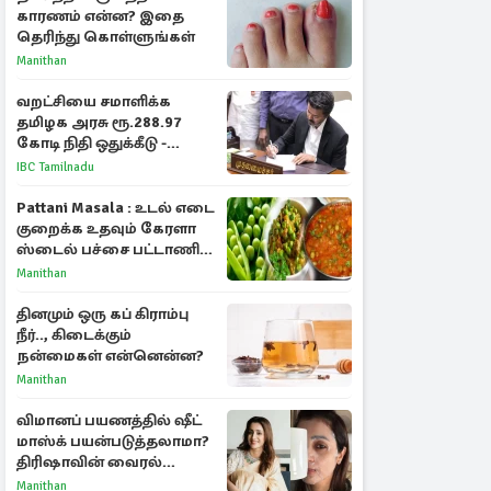
காரணம் என்ன? இதை
தெரிந்து கொள்ளுங்கள்
Manithan
வறட்சியை சமாளிக்க
தமிழக அரசு ரூ.288.97
கோடி நிதி ஒதுக்கீடு -
வெளியான அரசாணை
IBC Tamilnadu
Pattani Masala : உடல் எடை
குறைக்க உதவும் கேரளா
ஸ்டைல் பச்சை பட்டாணி
கிரேவி
Manithan
தினமும் ஒரு கப் கிராம்பு
நீர்.., கிடைக்கும்
நன்மைகள் என்னென்ன?
Manithan
விமானப் பயணத்தில் ஷீட்
மாஸ்க் பயன்படுத்தலாமா?
திரிஷாவின் வைரல்
செல்ஃபிக்கு மருத்துவர்
Manithan