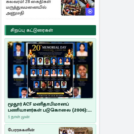
கலவரம்! 28 கைதிகள்
மருத்துவமனையில்
அனுமதி
சிறப்பு கட்டுரைகள்
மூதூர் ACF மனிதாபிமானப்
பணியாளர்கள் படுகொலை (2006):
20 ஆண்டுகளாகியும் நீதி
1 நாள் முன்
மறுக்கப்பட்ட மனிதாபிமானப்
பேரவலம்
பேரரசுகளின்