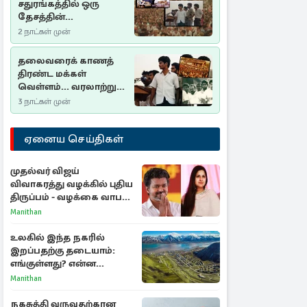
சதுரங்கத்தில் ஒரு
தேசத்தின்
தீர்க்கதரிசனம் :
2 நாட்கள் முன்
சுதுமலை பிரகடனம்
ஒரு வரலாற்றுப் பாடம்
தலைவரைக் காணத்
திரண்ட மக்கள்
வெள்ளம்... வரலாற்றுச்
சிறப்புமிக்க சுதுமலைப்
3 நாட்கள் முன்
பிரகடனம்…
ஏனைய செய்திகள்
முதல்வர் விஜய்
விவாகரத்து வழக்கில் புதிய
திருப்பம் - வழக்கை வாபஸ்
பெற்ற சங்கீதா!
Manithan
உலகில் இந்த நகரில்
இறப்பதற்கு தடையாம்:
எங்குள்ளது? என்ன
காரணம் தெரியுமா?
Manithan
நகசுத்தி வருவதற்கான