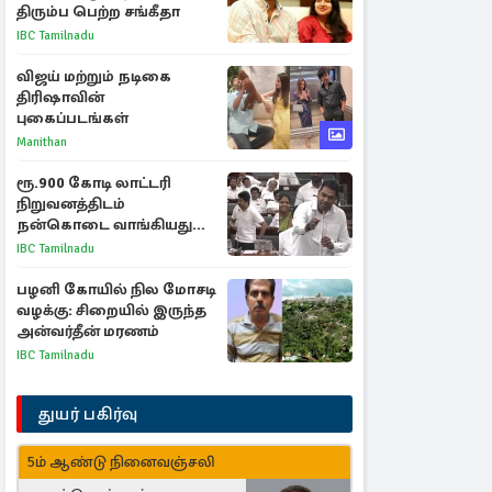
திரும்ப பெற்ற சங்கீதா
IBC Tamilnadu
விஜய் மற்றும் நடிகை
திரிஷாவின்
புகைப்படங்கள்
Manithan
ரூ.900 கோடி லாட்டரி
நிறுவனத்திடம்
நன்கொடை வாங்கியது
ஏன்? உதயநிதி - ஆதவ்
IBC Tamilnadu
விவாதம்
பழனி கோயில் நில மோசடி
வழக்கு: சிறையில் இருந்த
அன்வர்தீன் மரணம்
IBC Tamilnadu
துயர் பகிர்வு
5ம் ஆண்டு நினைவஞ்சலி