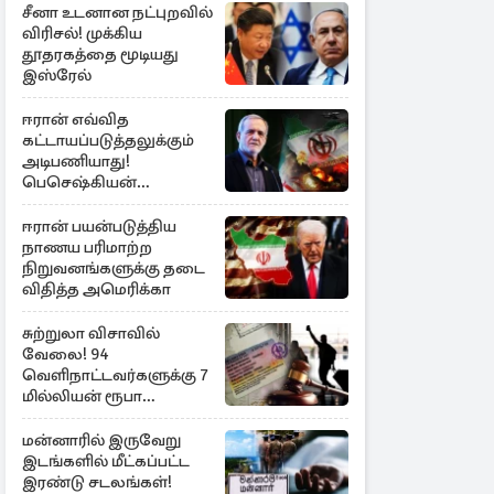
சீனா உடனான நட்புறவில்
விரிசல்! முக்கிய
தூதரகத்தை மூடியது
இஸ்ரேல்
ஈரான் எவ்வித
கட்டாயப்படுத்தலுக்கும்
அடிபணியாது!
பெசெஷ்கியன்
அறிவிப்பு
ஈரான் பயன்படுத்திய
நாணய பரிமாற்ற
நிறுவனங்களுக்கு தடை
விதித்த அமெரிக்கா
சுற்றுலா விசாவில்
வேலை! 94
வெளிநாட்டவர்களுக்கு 7
மில்லியன் ரூபா
அபராதம்
மன்னாரில் இருவேறு
இடங்களில் மீட்கப்பட்ட
இரண்டு சடலங்கள்!