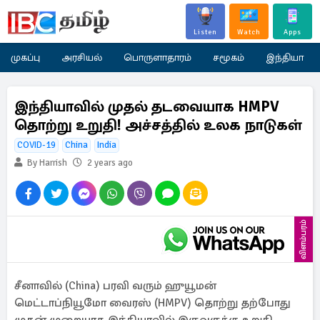
Listen
Watch
Apps
முகப்பு
அரசியல்
பொருளாதாரம்
சமூகம்
இந்தியா
இந்தியாவில் முதல் தடவையாக HMPV
தொற்று உறுதி! அச்சத்தில் உலக நாடுகள்
COVID-19
China
India
By Harrish
2 years ago
விளம்பரம்
சீனாவில் (China) பரவி வரும் ஹுயூமன்
மெட்டாப்நியூமோ வைரஸ் (HMPV) தொற்று தற்போது