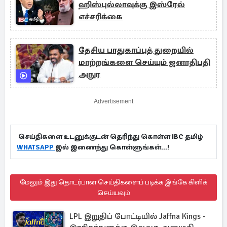
ஹிஸ்புல்லாவுக்கு இஸ்ரேல்
எச்சரிக்கை
தேசிய பாதுகாப்புத் துறையில்
மாற்றங்களை செய்யும் ஜனாதிபதி
அநுர
Advertisement
செய்திகளை உடனுக்குடன் தெரிந்து கொள்ள IBC தமிழ்
WHATSAPP
இல் இணைந்து கொள்ளுங்கள்...!
மேலும் இது தொடர்பான செய்திகளைப் படிக்க இங்கே கிளிக்
செய்யவும்
LPL இறுதிப் போட்டியில் Jaffna Kings -