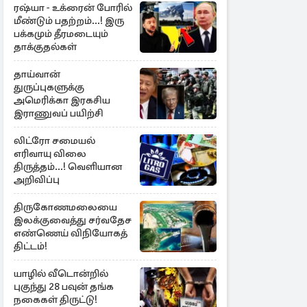
ரஷ்யா - உக்ரைன் போரில்
மீண்டும் பதற்றம்...! இரு
பக்கமும் தீரமடையும்
தாக்குதல்கள்
தாய்வான்
துருப்புகளுக்கு
அமெரிக்கா இரகசிய
இராணுவப் பயிற்சி
லிட்ரோ சமையல்
எரிவாயு விலை
திருத்தம்...! வெளியான
அறிவிப்பு
திருகோணமலையை
இலக்குவைத்து சர்வதேச
எண்ணெய் விநியோகத்
திட்டம்!
யாழில் வீடொன்றில்
புகுந்து 28 பவுன் தங்க
நகைகள் திருட்டு!