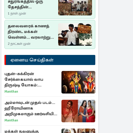
சதுரங்கத்தில் ஒரு
தேசத்தின்
தீர்க்கதரிசனம் :
1 நாள் முன்
சுதுமலை பிரகடனம்
ஒரு வரலாற்றுப் பாடம்
தலைவரைக் காணத்
திரண்ட மக்கள்
வெள்ளம்... வரலாற்றுச்
சிறப்புமிக்க சுதுமலைப்
2 நாட்கள் முன்
பிரகடனம்…
ஏனைய செய்திகள்
புதன்–சுக்கிரன்
சேர்க்கையால் லாப
திருஷ்டி யோகம்:
அதிர்ஷ்டம் பெறும் டாப் 3
Manithan
ராசிகள்!
அம்மாவுடன் முதல் படம்...
ஹீரோயினாக
அறிமுகமாகும் ஊர்வசியின்
மகள் தேஜலட்சுமி!
Manithan
மக்கள் நலனுக்கு