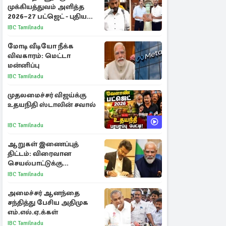
முக்கியத்துவம் அளித்த
2026–27 பட்ஜெட் - புதிய
நலத்திட்டங்கள்
IBC Tamilnadu
என்னென்ன?
மோடி வீடியோ நீக்க
விவகாரம்: மெட்டா
மன்னிப்பு
IBC Tamilnadu
முதலமைச்சர் விஜய்க்கு
உதயநிதி ஸ்டாலின் சவால்
IBC Tamilnadu
ஆறுகள் இணைப்புத்
திட்டம்: விரைவான
செயல்பாட்டுக்கு
பிரதமருக்கு முதலமைச்சர்
IBC Tamilnadu
கடிதம்
அமைச்சர் ஆனந்தை
சந்தித்து பேசிய அதிமுக
எம்.எல்.ஏ.க்கள்
IBC Tamilnadu