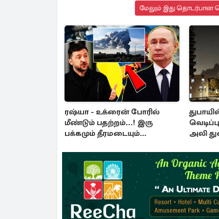
மேலும் இது தொடர்பான செ
ரஷ்யா - உக்ரைன் போரில்
துபாயில
மீண்டும் பதற்றம்...! இரு
வெடிப்ப
பக்கமும் தீரமடையும்
அலி து
தாக்குதல்கள்