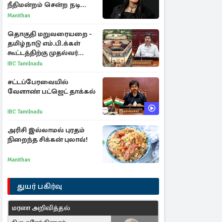
நீதிமன்றம் சென்ற நடிகை
ஸ்ருதி ஹாசன்!
Manithan
தொகுதி மறுவரையறை -
தமிழ்நாடு எம்.பி.க்கள்
கூட்டத்திற்கு முதல்வர்
விஜய் அழைப்பு
IBC Tamilnadu
சட்டப்பேரவையில்
வேளாண் பட்ஜெட் தாக்கல்
IBC Tamilnadu
அரிசி இல்லாமல் புரதம்
நிறைந்த சிக்கன் புலாவ்!
Manithan
துயர் பகிர்வு
மரண அறிவித்தல்