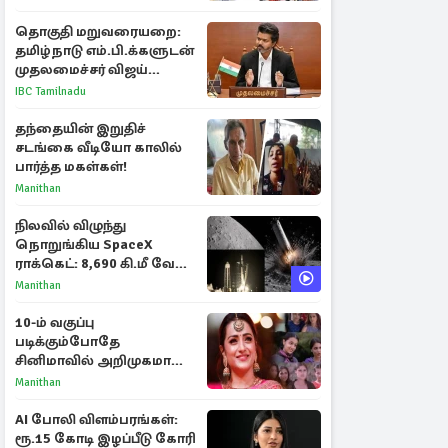
தொகுதி மறுவரையறை:
தமிழ்நாடு எம்.பி.க்களுடன்
முதலமைச்சர் விஜய்
ஆலோசனை
IBC Tamilnadu
தந்தையின் இறுதிச்
சடங்கை வீடியோ காலில்
பார்த்த மகள்கள்!
Manithan
நிலவில் விழுந்து
நொறுங்கிய SpaceX
ராக்கெட்: 8,690 கி.மீ வேக
மோதலால் உருவான புதிய
Manithan
பள்ளம்!
10-ம் வகுப்பு
படிக்கும்போதே
சினிமாவில் அறிமுகமான
த்ரிஷா! உண்மையை
Manithan
பகிர்ந்த இயக்குநர் பிரவீன்
காந்தி
AI போலி விளம்பரங்கள்:
ரூ.15 கோடி இழப்பீடு கோரி