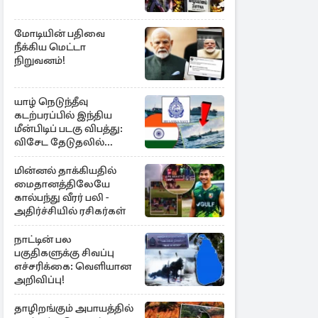
மோடியின் பதிவை
நீக்கிய மெட்டா
நிறுவனம்!
யாழ் நெடுந்தீவு
கடற்பரப்பில் இந்திய
மீன்பிடிப் படகு விபத்து:
விசேட தேடுதலில்
இலங்கை கடற்படை
மின்னல் தாக்கியதில்
மைதானத்திலேயே
கால்பந்து வீரர் பலி -
அதிர்ச்சியில் ரசிகர்கள்
நாட்டின் பல
பகுதிகளுக்கு சிவப்பு
எச்சரிக்கை: வெளியான
அறிவிப்பு!
தாழிறங்கும் அபாயத்தில்