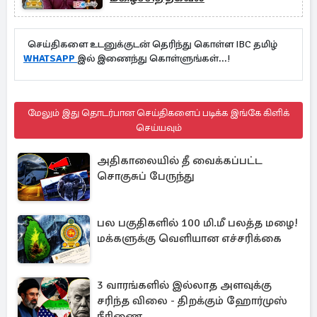
செய்திகளை உடனுக்குடன் தெரிந்து கொள்ள IBC தமிழ்
WHATSAPP
இல் இணைந்து கொள்ளுங்கள்...!
மேலும் இது தொடர்பான செய்திகளைப் படிக்க இங்கே கிளிக்
செய்யவும்
அதிகாலையில் தீ வைக்கப்பட்ட
சொகுசுப் பேருந்து
பல பகுதிகளில் 100 மி.மீ பலத்த மழை!
மக்களுக்கு வெளியான எச்சரிக்கை
3 வாரங்களில் இல்லாத அளவுக்கு
சரிந்த விலை - திறக்கும் ஹோர்முஸ்
நீரிணை