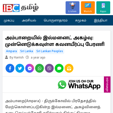
Listen
Watch
Apps
முகப்பு
அரசியல்
பொருளாதாரம்
சமூகம்
இந்தியா
அம்பாறையில் இல்மனைட் அகழ்வு:
முன்னெடுக்கவுள்ள கவனயீர்ப்பு பேரணி
Ampara
Sri Lanka
Sri Lankan Peoples
By Harrish
a year ago
விளம்பரம்
அம்பாறை(Ampara) - திருக்கோவில் பிரதேசத்தில்
மேற்கொள்ளப்படுகின்ற இல்மனைட் அகழ்வினைத்