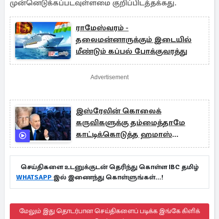
முன்னெடுக்கப்படவுள்ளமை குறிப்பிடத்தக்கது.
ராமேஸ்வரம் -
தலைமன்னாருக்கும் இடையில்
மீண்டும் கப்பல் போக்குவரத்து
Advertisement
இஸ்ரேலின் கொலைக்
கருவிகளுக்கு தம்மைத்தாமே
காட்டிக்கொடுத்த ஹமாஸ்
தலைவர்கள்!
செய்திகளை உடனுக்குடன் தெரிந்து கொள்ள IBC தமிழ்
WHATSAPP
இல் இணைந்து கொள்ளுங்கள்...!
மேலும் இது தொடர்பான செய்திகளைப் படிக்க இங்கே கிளிக்