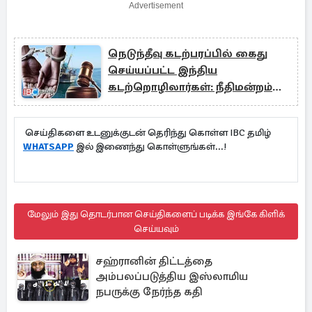
Advertisement
நெடுந்தீவு கடற்பரப்பில் கைது
செய்யப்பட்ட இந்திய
கடற்றொழிலார்கள்: நீதிமன்றம்
பிறப்பித்த உத்தரவு
செய்திகளை உடனுக்குடன் தெரிந்து கொள்ள IBC தமிழ்
WHATSAPP
இல் இணைந்து கொள்ளுங்கள்...!
மேலும் இது தொடர்பான செய்திகளைப் படிக்க இங்கே கிளிக்
செய்யவும்
சஹ்ரானின் திட்டத்தை
அம்பலப்படுத்திய இஸ்லாமிய
நபருக்கு நேர்ந்த கதி