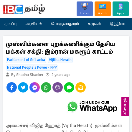
Listen
Watch
Apps
முகப்பு
அரசியல்
பொருளாதாரம்
சமூகம்
இந்தியா
முஸ்லிம்களை புறக்கணிக்கும் தேசிய
மக்கள் சக்தி: இம்ரான் மகரூப் காட்டம்
Parliament of Sri Lanka
Vijitha Herath
National People's Power - NPP
By Shadhu Shanker
2 years ago
விளம்பரம்
அமைச்சர் விஜித ஹேரத் (Vijitha Herath) முஸ்லிம்கள்