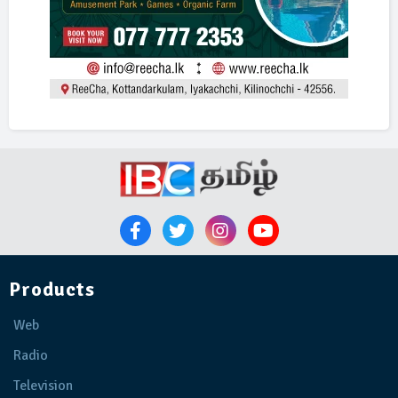
Products
Web
Radio
Television