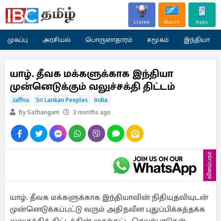
Listen
Watch
Apps
முகப்பு
அரசியல்
பொருளாதாரம்
சமூகம்
இந்தியா
யாழ். தீவக மக்களுக்காக இந்தியா
முன்னெடுக்கும் வலுச்சக்தி திட்டம்
Jaffna
Sri Lankan Peoples
India
By Sathangani
2 months ago
விளம்பரம்
யாழ். தீவக மக்களுக்காக இந்தியாவின் நிதியுதவியுடன்
முன்னெடுக்கப்பட்டு வரும் அதிநவீன புதுப்பிக்கத்தக்க