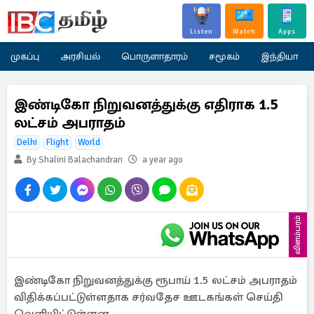
Listen
Watch
Apps
முகப்பு
அரசியல்
பொருளாதாரம்
சமூகம்
இந்தியா
இண்டிகோ நிறுவனத்துக்கு எதிராக 1.5
லட்சம் அபராதம்
Delhi
Flight
World
By Shalini Balachandran
a year ago
விளம்பரம்
இண்டிகோ நிறுவனத்துக்கு ரூபாய் 1.5 லட்சம் அபராதம்
விதிக்கப்பட்டுள்ளதாக சர்வதேச ஊடகங்கள் செய்தி