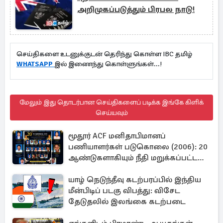
அறிமுகப்படுத்தும் பிரபல நாடு!
செய்திகளை உடனுக்குடன் தெரிந்து கொள்ள IBC தமிழ்
WHATSAPP
இல் இணைந்து கொள்ளுங்கள்...!
மேலும் இது தொடர்பான செய்திகளைப் படிக்க இங்கே கிளிக்
செய்யவும்
மூதூர் ACF மனிதாபிமானப்
பணியாளர்கள் படுகொலை (2006): 20
ஆண்டுகளாகியும் நீதி மறுக்கப்பட்ட
மனிதாபிமானப் பேரவலம்
யாழ் நெடுந்தீவு கடற்பரப்பில் இந்திய
மீன்பிடிப் படகு விபத்து: விசேட
தேடுதலில் இலங்கை கடற்படை