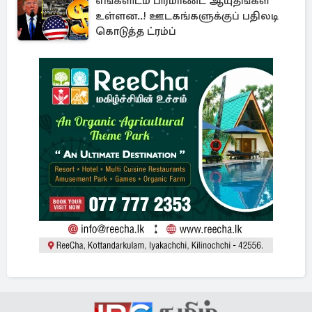
எங்களிடம் பிரமாண்ட ஆயுதங்கள்
உள்ளன..! ஊடகங்களுக்குப் பதிலடி
கொடுத்த ட்ரம்ப்