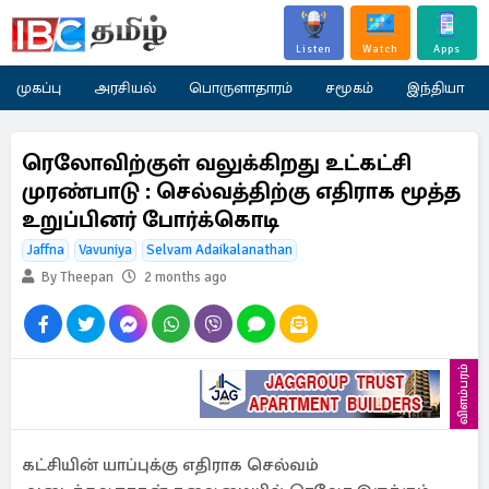
Listen
Watch
Apps
முகப்பு
அரசியல்
பொருளாதாரம்
சமூகம்
இந்தியா
ரெலோவிற்குள் வலுக்கிறது உட்கட்சி
முரண்பாடு : செல்வத்திற்கு எதிராக மூத்த
உறுப்பினர் போர்க்கொடி
Jaffna
Vavuniya
Selvam Adaikalanathan
By Theepan
2 months ago
விளம்பரம்
கட்சியின் யாப்புக்கு எதிராக செல்வம்