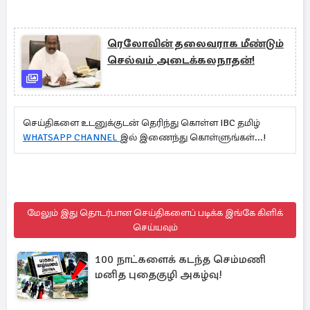
ரெலோவின் தலைவராக மீண்டும்
செல்வம் அடைக்கலநாதன்!
செய்திகளை உடனுக்குடன் தெரிந்து கொள்ள IBC தமிழ்
WHATSAPP CHANNEL
இல் இணைந்து கொள்ளுங்கள்...!
மேலும் இது தொடர்பான செய்திகளைப் படிக்க இங்கே கிளிக்
செய்யவும்
100 நாட்களைக் கடந்த செம்மணி
மனித புதைகுழி அகழ்வு!