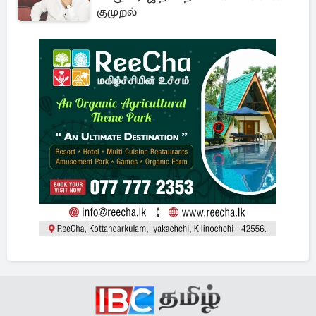
குமுறல்