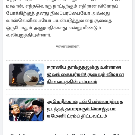
மஷான், எந்தவொரு நாட்டிற்கும் எதிரான விரோதப்
போக்கிற்குத் தனது நிலப்பரப்பையோ அல்லது
வான்வெளியையோ பயன்படுத்துவதை குவைத்
ஒருபோதும் அனுமதிக்காது என்று மீண்டும்
வலியுறுத்தியுள்ளார்.
Advertisement
ஈரானிய தாக்குதலுக்கு உள்ளான
இலங்கையர்கள்! குவைத் விமான
நிலையத்தில் சம்பவம்
அமெரிக்காவுடன் பேச்சுவார்த்தை
நடத்தத் தயாராகும் மொஜ்தபா
கமேனி! ட்ரம்ப் திட்டவட்டம்