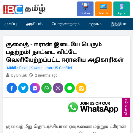
Listen
Watch
Apps
முகப்பு
அரசியல்
பொருளாதாரம்
சமூகம்
இந்தியா
குவைத் - ஈரான் இடையே பெரும்
பதற்றம்! நாட்டை விட்டே
வெளியேற்றப்பட்ட ஈரானிய அதிகாரிகள்
Middle East
Kuwait
Iran-US Conflict
By Dhilak
2 months ago
விளம்பரம்
குவைத் மீது தொடர்ச்சியான ஏவுகணை மற்றும் ட்ரோன்