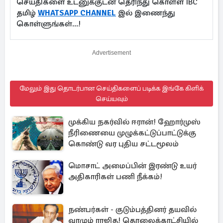
செய்திகளை உடனுக்குடன் தெரிந்து கொள்ள IBC
தமிழ்
WHATSAPP CHANNEL
இல் இணைந்து
கொள்ளுங்கள்...!
Advertisement
மேலும் இது தொடர்பான செய்திகளைப் படிக்க இங்கே கிளிக்
செய்யவும்
முக்கிய நகர்வில் ஈரான்! ஹோர்முஸ்
நீரிணையை முழுக்கட்டுப்பாட்டுக்கு
கொண்டு வர புதிய சட்டமூலம்
மொசாட் அமைப்பின் இரண்டு உயர்
அதிகாரிகள் பணி நீக்கம்!
நண்பர்கள் - குடும்பத்தினர் தயவில்
வாழும் ராஜித! தொலைக்காட்சியில்