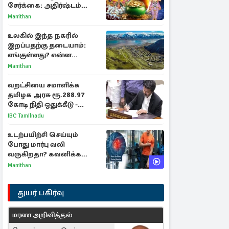
சேர்க்கை: அதிர்ஷ்டம்
பெறும் 3 ராசிகள்!
Manithan
உலகில் இந்த நகரில்
இறப்பதற்கு தடையாம்:
எங்குள்ளது? என்ன
காரணம் தெரியுமா?
Manithan
வறட்சியை சமாளிக்க
தமிழக அரசு ரூ.288.97
கோடி நிதி ஒதுக்கீடு -
வெளியான அரசாணை
IBC Tamilnadu
உடற்பயிற்சி செய்யும்
போது மார்பு வலி
வருகிறதா? கவனிக்க
வேண்டிய எச்சரிக்கை
Manithan
அறிகுறிகள்
துயர் பகிர்வு
மரண அறிவித்தல்