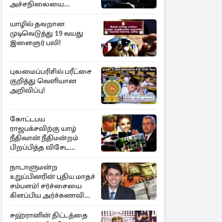
அச்சநிலையை
மையப்படுத்தி
ஜெயசங்கர் அறிக்கை
யாழில் தவறான
முடிவெடுத்து 19 வயது
இளைஞர் பலி!
புலமைப்பரிசில் பரீட்சை
குறித்து வெளியான
அறிவிப்பு!
கோட்டபய
ராஜபக்சவிற்கு யாழ்
நீதிவான் நீதிமன்றம்
பிறப்பித்த விசேட
உத்தரவு!
நாடாளுமன்ற
உறுப்பினரின் புதிய மாதச்
சம்பளம்! சர்ச்சையை
கிளப்பிய அர்ச்சுனாவின்
அறிக்கை
சஹ்ரானின் திட்டத்தை