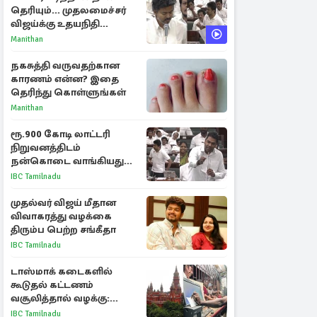
தெரியும்... முதலமைச்சர்
விஜய்க்கு உதயநிதி
ஸ்டாலின் பதிலடி
Manithan
நகசுத்தி வருவதற்கான
காரணம் என்ன? இதை
தெரிந்து கொள்ளுங்கள்
Manithan
ரூ.900 கோடி லாட்டரி
நிறுவனத்திடம்
நன்கொடை வாங்கியது
ஏன்? உதயநிதி - ஆதவ்
IBC Tamilnadu
விவாதம்
முதல்வர் விஜய் மீதான
விவாகரத்து வழக்கை
திரும்ப பெற்ற சங்கீதா
IBC Tamilnadu
டாஸ்மாக் கடைகளில்
கூடுதல் கட்டணம்
வசூலித்தால் வழக்கு:
சென்னை உயர்நீதிமன்றம்
IBC Tamilnadu