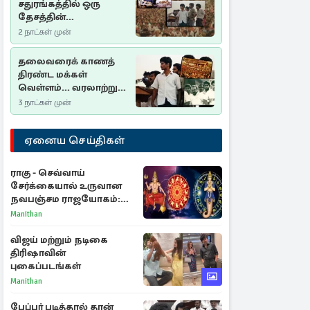
சதுரங்கத்தில் ஒரு
தேசத்தின்
தீர்க்கதரிசனம் :
2 நாட்கள் முன்
சுதுமலை பிரகடனம்
ஒரு வரலாற்றுப் பாடம்
தலைவரைக் காணத்
திரண்ட மக்கள்
வெள்ளம்... வரலாற்றுச்
சிறப்புமிக்க சுதுமலைப்
3 நாட்கள் முன்
பிரகடனம்…
ஏனைய செய்திகள்
ராகு - செவ்வாய்
சேர்க்கையால் உருவான
நவபஞ்சம ராஜயோகம்:
அதிர்ஷ்டம் பெறும் 3
Manithan
ராசிகள்!
விஜய் மற்றும் நடிகை
திரிஷாவின்
புகைப்படங்கள்
Manithan
பேப்பர் படித்தால் தான்