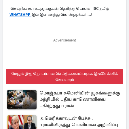
செய்திகளை உடனுக்குடன் தெரிந்து கொள்ள IBC தமிழ்
WHATSAPP
இல் இணைந்து கொள்ளுங்கள்...!
Advertisement
மேலும் இது தொடர்பான செய்திகளைப் படிக்க இங்கே கிளிக்
செய்யவும்
மொஜ்தபா கமேனியின் யூகங்களுக்கு
மத்தியில் புதிய காணொளியை
பகிர்ந்தது ஈரான்
அமெரிக்காவுடன் பேச்சு :
ஈரானிலிருந்து வெளியான அறிவிப்பு