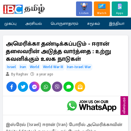
Listen
Watch
Apps
முகப்பு
அரசியல்
பொருளாதாரம்
சமூகம்
இந்தியா
அமெரிக்கா தண்டிக்கப்படும் - ஈரான்
தலைவரின் அடுத்த வார்த்தை : உற்று
கவனிக்கும் உலக நாடுகள்
Israel
Iran
World
World War III
Iran-Israel War
By Raghav
a year ago
விளம்பரம்
இஸ்ரேல் (Israel) ஈரான் (Iran) போரில் அமெரிக்காவின்