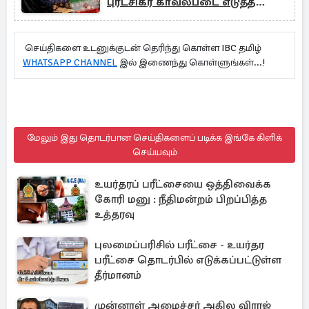
புரட்சிகர காவல்படை எடுத்த
சபதம்
செய்திகளை உடனுக்குடன் தெரிந்து கொள்ள IBC தமிழ்
WHATSAPP CHANNEL
இல் இணைந்து கொள்ளுங்கள்...!
மேலும் இது தொடர்பான செய்திகளைப் படிக்க இங்கே கிளிக்
செய்யவும்
உயர்தரப் பரீட்சையை ஒத்திவைக்க
கோரி மனு : நீதிமன்றம் பிறப்பித்த
உத்தரவு
புலமைப்பரிசில் பரீட்சை - உயர்தர
பரீட்சை தொடர்பில் எடுக்கப்பட்டுள்ள
தீர்மானம்
முன்னாள் அமைச்சர் அகில விராஜ்