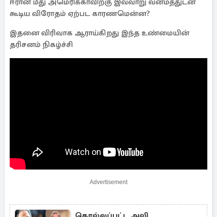
ஈரான் மீது அமெரிக்காவிற்கு இவ்வாறு வன்மத்துடன்
கூடிய விரோதம் ஏற்பட காரணமென்ன?
இதனை விரிவாக ஆராய்கிறது இந்த உண்மையின்
தரிசனம் நிகழ்ச்சி
Advertisement
கொல்லப்பட்ட அலி