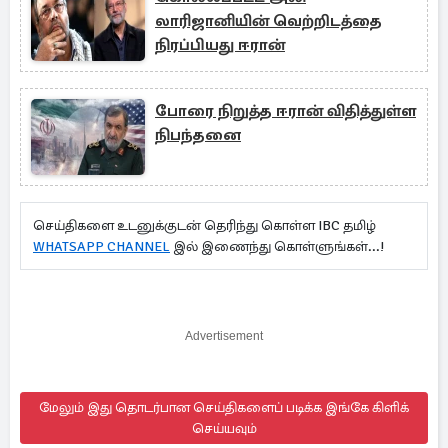
லாரிஜானியின் வெற்றிடத்தை
நிரப்பியது ஈரான்
போரை நிறுத்த ஈரான் விதித்துள்ள
நிபந்தனை
செய்திகளை உடனுக்குடன் தெரிந்து கொள்ள IBC தமிழ்
WHATSAPP CHANNEL
இல் இணைந்து கொள்ளுங்கள்...!
Advertisement
மேலும் இது தொடர்பான செய்திகளைப் படிக்க இங்கே கிளிக்
செய்யவும்