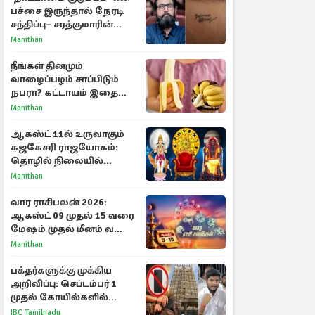
பச்சை இருந்தால் நேரடி
சந்திப்பு– சரத்குமாரின்
புதிய யோசனை
Manithan
நீங்கள் தினமும்
வாழைப்பழம் சாப்பிடும்
நபரா? கட்டாயம் இதை
தெரிந்து கொள்ளுங்கள்
Manithan
ஆகஸ்ட் 11ல் உருவாகும்
கஜகேசரி ராஜயோகம்:
தொழில் நிலையில்
அதிர்ஷ்டம் பெறும் 3
Manithan
ராசிகள்!
வார ராசிபலன் 2026:
ஆகஸ்ட் 09 முதல் 15 வரை
மேஷம் முதல் மீனம் வரை
முழு பலன்கள்
Manithan
பக்தர்களுக்கு முக்கிய
அறிவிப்பு: செப்டம்பர் 1
முதல் கோயில்களில்
மொபைலுக்கு தடை!
IBC Tamilnadu