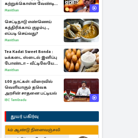
கற்றுக்கொள்ள வேண்டிய
முக்கிய 3 விடயங்கள்!
Manithan
செட்டிநாடு எண்ணெய்
கத்திரிக்காய் குழம்பு..,
எப்படி செய்வது?
Manithan
Tea Kadai Sweet Bonda :
டீக்கடை ஸ்டைல் இனிப்பு
போண்டா – வீட்டிலேயே
செய்வது எப்படி?
Manithan
100 நாட்கள்: விரைவில்
வெளியாகும் தவெக
அரசின் சாதனை பட்டியல்
IBC Tamilnadu
துயர் பகிர்வு
4ம் ஆண்டு நினைவஞ்சலி