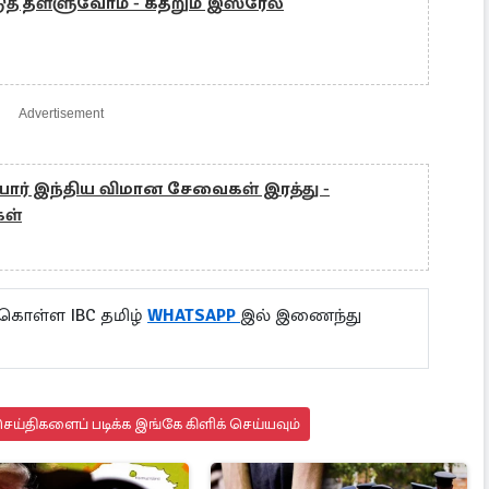
் தள்ளுவோம் - கதறும் இஸ்ரேல்
Advertisement
யார் இந்திய விமான சேவைகள் இரத்து -
ள்
 கொள்ள IBC தமிழ்
WHATSAPP
இல் இணைந்து
ய்திகளைப் படிக்க இங்கே கிளிக் செய்யவும்