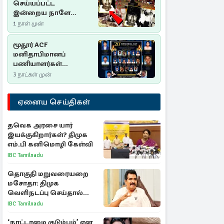
செய்யப்பட்ட
இன்றைய நாளே
செம்மணி
1 நாள் முன்
இனப்படுகொலை
தினம்…!
மூதூர் ACF
மனிதாபிமானப்
பணியாளர்கள்
படுகொலை (2006): 20
3 நாட்கள் முன்
ஆண்டுகளாகியும் நீதி
மறுக்கப்பட்ட
ஏனைய செய்திகள்
மனிதாபிமானப்
பேரவலம்
தவெக அரசை யார்
இயக்குகிறார்கள்? திமுக
எம்.பி கனிமொழி கேள்வி
IBC Tamilnadu
தொகுதி மறுவரையறை
மசோதா: திமுக
வெளிநடப்பு செய்தால்
ஆதரவாகவே கருதப்படும்
IBC Tamilnadu
– அமைச்சர் நிர்மல்குமார்
‘நாட்டாமை குடும்பம்’ என