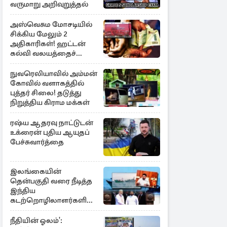
வருமாறு அறிவுறுத்தல்
அஸ்வெசும மோசடியில்
சிக்கிய மேலும் 2
அதிகாரிகள்! ஹட்டன்
கல்வி வலயத்தைச்
சேர்ந்த 6 ஆசிரியர்கள்
குறித்து விசாரணை
நுவரெலியாவில் அம்மன்
கோவில் வளாகத்தில்
புத்தர் சிலை! தடுத்து
நிறுத்திய கிராம மக்கள்
ரஷ்ய ஆதரவு நாட்டுடன்
உக்ரைன் புதிய ஆயுதப்
பேச்சுவார்த்தை
இலங்கையின்
தென்பகுதி வரை நீடித்த
இந்திய
கடற்றொழிலாளர்களின்
ஊடுருவல்
நீதியின் ஓலம்':