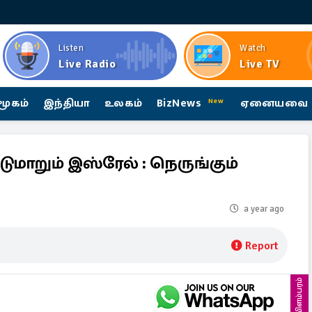
Listen
Watch
Live Radio
Live TV
மூகம்
இந்தியா
உலகம்
BizNews
ஏனையவை
New
ுமாறும் இஸ்ரேல் : நெருங்கும்
a year ago
Report
விளம்பரம்