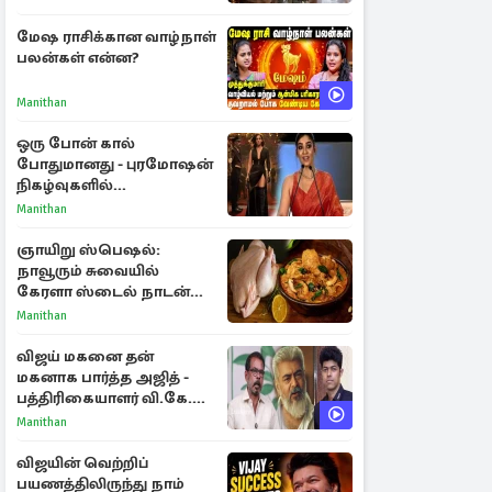
மேஷ ராசிக்கான வாழ்நாள்
பலன்கள் என்ன?
Manithan
ஒரு போன் கால்
போதுமானது - புரமோஷன்
நிகழ்வுகளில்
பங்கேற்காதது குறித்து
Manithan
நயன்தாரா ஓபன் டாக்!
ஞாயிறு ஸ்பெஷல்:
நாவூரும் சுவையில்
கேரளா ஸ்டைல் நாடன்
சிக்கன் குழம்பு ரெசிபி!
Manithan
விஜய் மகனை தன்
மகனாக பார்த்த அஜித் -
பத்திரிகையாளர் வி.கே.
சுந்தர் ஓபன் டாக்!
Manithan
விஜயின் வெற்றிப்
பயணத்திலிருந்து நாம்