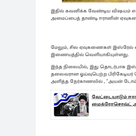
இதில் கவனிக்க வேண்டிய விஷயம் எ
அமைப்பைத் தாண்டி ஈரானின் ஏவுகண
மேலும், சில ஏவுகணைகள் இஸ்ரேல் வான
இணையத்தில் வெளியாகியுள்ளது.
இந்த நிலையில், இது தொடர்பாக இஸ்ரேல
தலைவரான ஓய்வுபெற்ற பிரிகேடியர் 
அளித்த நேர்காணலில் , "அயன் டோம் 
வேட்டையாடும் ஈரா
மைக்ரோசொவ்ட் அல