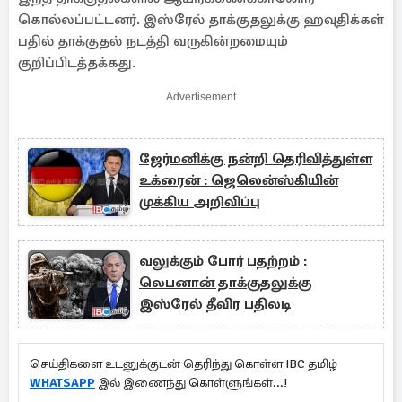
கொல்லப்பட்டனர். இஸ்ரேல் தாக்குதலுக்கு ஹவுதிக்கள்
பதில் தாக்குதல் நடத்தி வருகின்றமையும்
குறிப்பிடத்தக்கது.
Advertisement
ஜேர்மனிக்கு நன்றி தெரிவித்துள்ள
உக்ரைன் : ஜெலென்ஸ்கியின்
முக்கிய அறிவிப்பு
வலுக்கும் போர் பதற்றம் :
லெபனான் தாக்குதலுக்கு
இஸ்ரேல் தீவிர பதிலடி
செய்திகளை உடனுக்குடன் தெரிந்து கொள்ள IBC தமிழ்
WHATSAPP
இல் இணைந்து கொள்ளுங்கள்...!