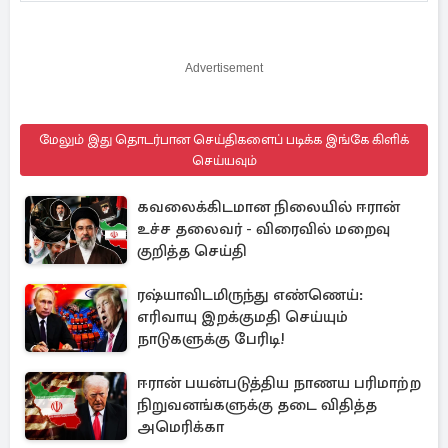
Advertisement
மேலும் இது தொடர்பான செய்திகளைப் படிக்க இங்கே கிளிக்
செய்யவும்
கவலைக்கிடமான நிலையில் ஈரான்
உச்ச தலைவர் - விரைவில் மறைவு
குறித்த செய்தி
ரஷ்யாவிடமிருந்து எண்ணெய்:
எரிவாயு இறக்குமதி செய்யும்
நாடுகளுக்கு பேரிடி!
ஈரான் பயன்படுத்திய நாணய பரிமாற்ற
நிறுவனங்களுக்கு தடை விதித்த
அமெரிக்கா