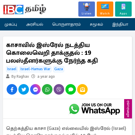
Listen
Watch
Apps
முகப்பு
அரசியல்
பொருளாதாரம்
சமூகம்
இந்தியா
காசாவில் இஸ்ரேல் நடத்திய
கொலைவெறி தாக்குதல் : 19
பலஸ்தீனர்களுக்கு நேர்ந்த கதி
Israel
Israel-Hamas War
Gaza
By Raghav
a year ago
விளம்பரம்
தெற்கத்திய காசா (Gaza) எல்லையில் இஸ்ரேல் (Israel)