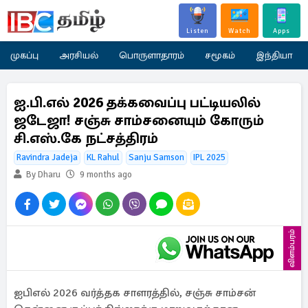
Listen
Watch
Apps
முகப்பு
அரசியல்
பொருளாதாரம்
சமூகம்
இந்தியா
ஐ.பி.எல் 2026 தக்கவைப்பு பட்டியலில்
ஜடேஜா! சஞ்சு சாம்சனையும் கோரும்
சி.எஸ்.கே நட்சத்திரம்
Ravindra Jadeja
KL Rahul
Sanju Samson
IPL 2025
By Dharu
9 months ago
விளம்பரம்
ஐபிஎல் 2026 வர்த்தக சாளரத்தில், சஞ்சு சாம்சன்