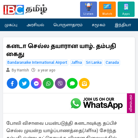
Listen
Watch
Apps
முகப்பு
அரசியல்
பொருளாதாரம்
சமூகம்
இந்தியா
கனடா செல்ல தயாரான யாழ். தம்பதி
கைது
Bandaranaike International Airport
Jaffna
Sri Lanka
Canada
By Harrish
a year ago
விளம்பரம்
போலி விசாவை பயன்படுத்தி கனடாவுக்கு தப்பிச்
செல்ல முயன்ற யாழ்ப்பாணத்தை(Jaffna) சேர்ந்த