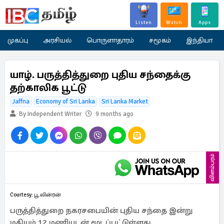
Listen
Watch
Apps
முகப்பு
அரசியல்
பொருளாதாரம்
சமூகம்
இந்தியா
யாழ். பருத்தித்துறை புதிய சந்தைக்கு
தற்காலிக பூட்டு
Jaffna
Economy of Sri Lanka
Sri Lanka Market
By Independent Writer
9 months ago
விளம்பரம்
Courtesy: பூ.லின்ரன்
பருத்தித்துறை நகரசபையின் புதிய சந்தை இன்று
மதியம் 12 மணியுடன் மூடப்பட்டுள்ளது.