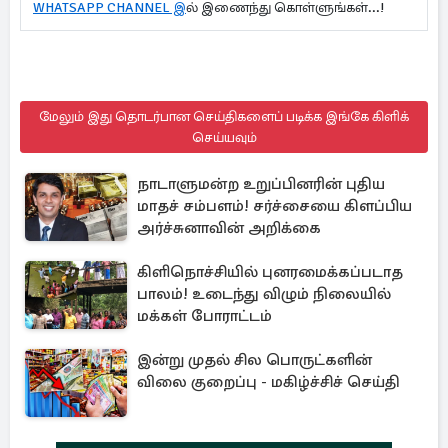
WHATSAPP CHANNEL இ
ல் இணைந்து கொள்ளுங்கள்...!
மேலும் இது தொடர்பான செய்திகளைப் படிக்க இங்கே கிளிக்
செய்யவும்
நாடாளுமன்ற உறுப்பினரின் புதிய
மாதச் சம்பளம்! சர்ச்சையை கிளப்பிய
அர்ச்சுனாவின் அறிக்கை
கிளிநொச்சியில் புனரமைக்கப்படாத
பாலம்! உடைந்து விழும் நிலையில்
மக்கள் போராட்டம்
இன்று முதல் சில பொருட்களின்
விலை குறைப்பு - மகிழ்ச்சிச் செய்தி