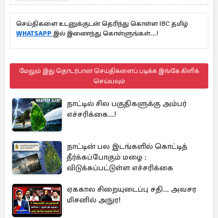
ஒப்பந்தம்
செய்திகளை உடனுக்குடன் தெரிந்து கொள்ள IBC தமிழ்
WHATSAPP
இல் இணைந்து கொள்ளுங்கள்...!
மேலும் இது தொடர்பான செய்திகளைப் படிக்க இங்கே கிளிக்
செய்யவும்
நாட்டில் சில பகுதிகளுக்கு அம்பர்
எச்சரிக்கை...!
நாட்டின் பல இடங்களில் கொட்டித்
தீர்க்கப்போகும் மழை :
விடுக்கப்பட்டுள்ள எச்சரிக்கை
ஏககால சிறையுடைப்பு சதி... அவசர
மிசனில் அநுர!