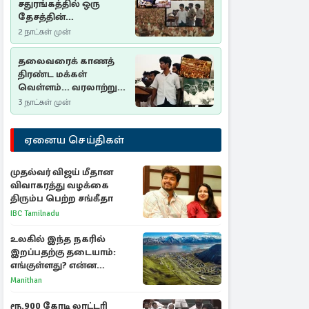
சதுரங்கத்தில் ஒரு
தேசத்தின்
தீர்க்கதரிசனம் :
2 நாட்கள் முன்
சுதுமலை பிரகடனம்
ஒரு வரலாற்றுப் பாடம்
தலைவரைக் காணத்
திரண்ட மக்கள்
வெள்ளம்... வரலாற்றுச்
சிறப்புமிக்க சுதுமலைப்
3 நாட்கள் முன்
பிரகடனம்…
ஏனைய செய்திகள்
முதல்வர் விஜய் மீதான
விவாகரத்து வழக்கை
திரும்ப பெற்ற சங்கீதா
IBC Tamilnadu
உலகில் இந்த நகரில்
இறப்பதற்கு தடையாம்:
எங்குள்ளது? என்ன
காரணம் தெரியுமா?
Manithan
ரூ.900 கோடி லாட்டரி