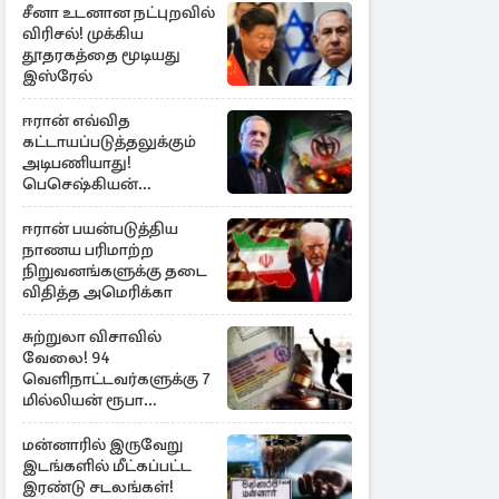
சீனா உடனான நட்புறவில்
விரிசல்! முக்கிய
தூதரகத்தை மூடியது
இஸ்ரேல்
ஈரான் எவ்வித
கட்டாயப்படுத்தலுக்கும்
அடிபணியாது!
பெசெஷ்கியன்
அறிவிப்பு
ஈரான் பயன்படுத்திய
நாணய பரிமாற்ற
நிறுவனங்களுக்கு தடை
விதித்த அமெரிக்கா
சுற்றுலா விசாவில்
வேலை! 94
வெளிநாட்டவர்களுக்கு 7
மில்லியன் ரூபா
அபராதம்
மன்னாரில் இருவேறு
இடங்களில் மீட்கப்பட்ட
இரண்டு சடலங்கள்!