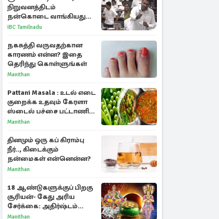
நிறுவனத்திடம்
நன்கொடை வாங்கியது
ஏன்? உதயநிதி - ஆதவ்
IBC Tamilnadu
விவாதம்
நகசுத்தி வருவதற்கான
காரணம் என்ன? இதை
தெரிந்து கொள்ளுங்கள்
Manithan
Pattani Masala : உடல் எடை
குறைக்க உதவும் கேரளா
ஸ்டைல் பச்சை பட்டாணி
கிரேவி
Manithan
தினமும் ஒரு கப் கிராம்பு
நீர்.., கிடைக்கும்
நன்மைகள் என்னென்ன?
Manithan
18 ஆண்டுகளுக்குப் பிறகு
சூரியன்- கேது அரிய
சேர்க்கை: அதிர்ஷ்டம்
பெறும் 3 ராசிகள்!
Manithan