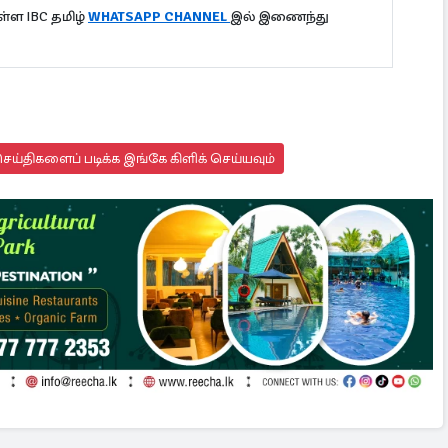
்ள IBC தமிழ்
WHATSAPP CHANNEL
இல் இணைந்து
ய்திகளைப் படிக்க இங்கே கிளிக் செய்யவும்