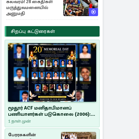
கலவரம்! 28 கைதிகள்
மருத்துவமனையில்
அனுமதி
சிறப்பு கட்டுரைகள்
மூதூர் ACF மனிதாபிமானப்
பணியாளர்கள் படுகொலை (2006):
20 ஆண்டுகளாகியும் நீதி
1 நாள் முன்
மறுக்கப்பட்ட மனிதாபிமானப்
பேரவலம்
பேரரசுகளின்