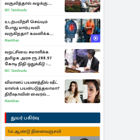
வசூலித்தால் வழக்கு:
சென்னை உயர்நீதிமன்றம்
IBC Tamilnadu
உத்தரவு
உடற்பயிற்சி செய்யும்
போது மார்பு வலி
வருகிறதா? கவனிக்க
வேண்டிய எச்சரிக்கை
Manithan
அறிகுறிகள்
வறட்சியை சமாளிக்க
தமிழக அரசு ரூ.288.97
கோடி நிதி ஒதுக்கீடு -
வெளியான அரசாணை
IBC Tamilnadu
விமானப் பயணத்தில் ஷீட்
மாஸ்க் பயன்படுத்தலாமா?
திரிஷாவின் வைரல்
செல்ஃபிக்கு மருத்துவர்
Manithan
விளக்கம்
துயர் பகிர்வு
5ம் ஆண்டு நினைவஞ்சலி