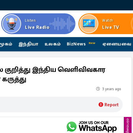
Listen
Watch
Live Radio
Live TV
மூகம்
இந்தியா
உலகம்
BizNews
ஏனையவை
New
ை குறித்து இந்திய வெளிவிவகார
கருத்து
3 years ago
Report
விளம்பரம்