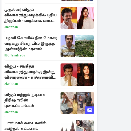
முதல்வர் விஜய்
விவாகரத்து வழக்கில் புதிய
திருப்பம் - வழக்கை வாபஸ்
பெற்ற சங்கீதா!
Manithan
பழனி கோயில் நில மோசடி
வழக்கு: சிறையில் இருந்த
அன்வர்தீன் மரணம்
IBC Tamilnadu
விஜய் - சங்கீதா
விவாகரத்து வழக்கு இன்று
விசாரணை - காணொளி
மூலம் ஆஜராக வாய்ப்பு
Manithan
விஜய் மற்றும் நடிகை
திரிஷாவின்
புகைப்படங்கள்
Manithan
டாஸ்மாக் கடைகளில்
கூடுதல் கட்டணம்