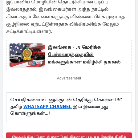
ஜப்பானிய மொழியின் தொடர்ச்சியான படிப்பு
இல்லாததால், இலங்கையர்கள் அந்த நாட்டில்
கிடைக்கும் வேலைகளுக்கு விண்ணப்பிக்க முடியாத
சூழ்நிலை ஏற்பட்டுள்ளதாக விக்கிரமசிங்க மேலும்
சுட்டிக்காட்டியுள்ளார்.
இலங்கை - அமெரிக்க
பேச்சுவார்த்தையில்
மக்களுக்கான மகிழ்ச்சி தகவல்
Advertisement
செய்திகளை உடனுக்குடன் தெரிந்து கொள்ள IBC
தமிழ்
WHATSAPP CHANNEL
இல் இணைந்து
கொள்ளுங்கள்...!
மேலும் இது தொடர்பான செய்திகளைப் படிக்க இங்கே கிளிக்