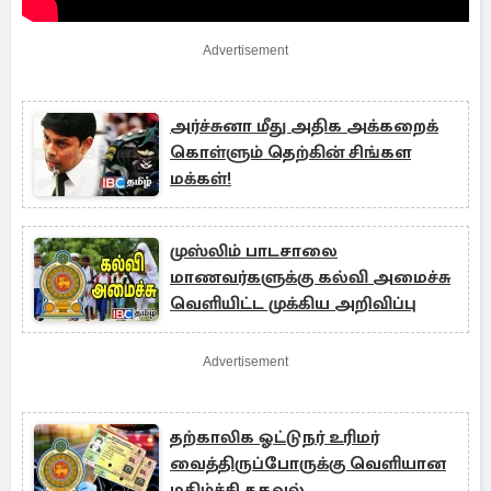
Advertisement
அர்ச்சுனா மீது அதிக அக்கறைக்
கொள்ளும் தெற்கின் சிங்கள
மக்கள்!
முஸ்லிம் பாடசாலை
மாணவர்களுக்கு கல்வி அமைச்சு
வெளியிட்ட முக்கிய அறிவிப்பு
Advertisement
தற்காலிக ஓட்டுநர் உரிமர்
வைத்திருப்போருக்கு வெளியான
மகிழ்ச்சி தகவல்