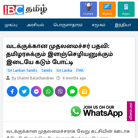
Listen
Watch
Apps
முகப்பு
அரசியல்
பொருளாதாரம்
சமூகம்
இந்தியா
வடக்குக்கான முதலமைச்சர் பதவி:
தமிழரசுக்கும் இளஞ்செழியனுக்கும்
இடையே கடும் போட்டி
Sri Lankan Tamils
Tamils
Sri Lanka
ITAK
By Shalini Balachandran
9 months ago
விளம்பரம்
வடக்குக்கான முதலமைச்சராக வேறு கட்சியின் ஊடாக