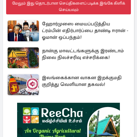
மேலும் இது தொடர்பான செய்திகளைப் படிக்க இங்கே கிளிக்
செய்யவும்
ஹோர்முஸை மையப்படுத்திய
ட்ரம்பின் எதிர்பார்ப்பை தாண்டி ஈரான் -
ஓமான் ஒப்பந்தம்!
நான்கு மாவட்டங்களுக்கு இரண்டாம்
நிலை நிலச்சரிவு எச்சரிக்கை!
இலங்கைக்கான வாகன இறக்குமதி
குறித்து வெளியான தகவல்!