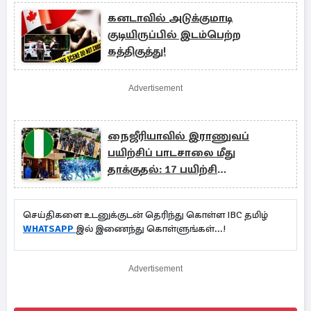
கனடாவில் அடுக்குமாடி
குடியிருப்பில் இடம்பெற்ற
கத்திகுத்து!
Advertisement
நைஜீரியாவில் இராணுவப்
பயிற்சிப் பாடசாலை மீது
தாக்குதல்: 17 பயிற்சி
காவல்துறையினர் பலி
செய்திகளை உடனுக்குடன் தெரிந்து கொள்ள IBC தமிழ்
WHATSAPP
இல் இணைந்து கொள்ளுங்கள்...!
Advertisement