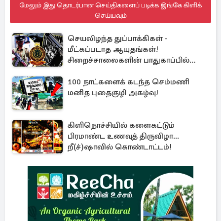
மேலும் இது தொடர்பான செய்திகளைப் படிக்க இங்கே கிளிக்
செய்யவும்
செயலிழந்த துப்பாக்கிகள் -
மீட்கப்படாத ஆயுதங்கள்!
சிறைச்சாலைகளின் பாதுகாப்பில்
பாரிய அச்சுறுத்தல்
100 நாட்களைக் கடந்த செம்மணி
மனித புதைகுழி அகழ்வு!
கிளிநொச்சியில் களைகட்டும்
பிரமாண்ட உணவுத் திருவிழா...
றீ(ச்)ஷாவில் கொண்டாட்டம்!