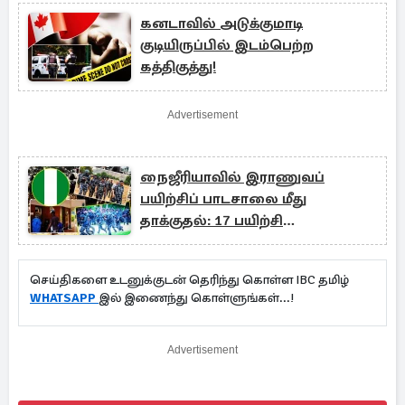
கனடாவில் அடுக்குமாடி
குடியிருப்பில் இடம்பெற்ற
கத்திகுத்து!
Advertisement
நைஜீரியாவில் இராணுவப்
பயிற்சிப் பாடசாலை மீது
தாக்குதல்: 17 பயிற்சி
காவல்துறையினர் பலி
செய்திகளை உடனுக்குடன் தெரிந்து கொள்ள IBC தமிழ்
WHATSAPP
இல் இணைந்து கொள்ளுங்கள்...!
Advertisement