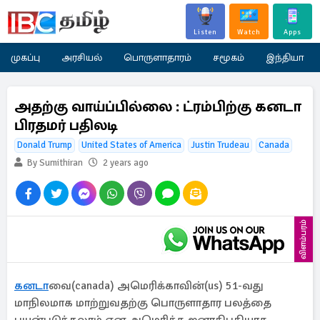
Listen
Watch
Apps
முகப்பு
அரசியல்
பொருளாதாரம்
சமூகம்
இந்தியா
அதற்கு வாய்ப்பில்லை : ட்ரம்பிற்கு கனடா
பிரதமர் பதிலடி
Donald Trump
United States of America
Justin Trudeau
Canada
By Sumithiran
2 years ago
விளம்பரம்
கனடா
வை(canada) அமெரிக்காவின்(us) 51-வது
மாநிலமாக மாற்றுவதற்கு பொருளாதார பலத்தை