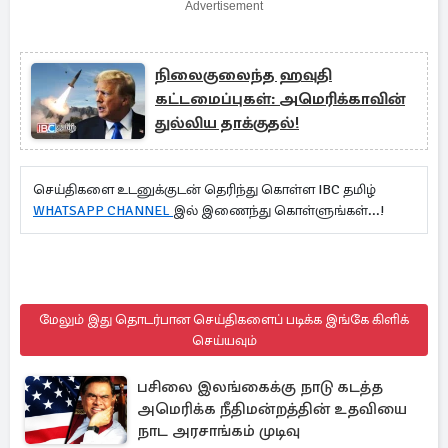
Advertisement
நிலைகுலைந்த ஹவுதி
கட்டமைப்புகள்: அமெரிக்காவின்
துல்லிய தாக்குதல்!
செய்திகளை உடனுக்குடன் தெரிந்து கொள்ள IBC தமிழ்
WHATSAPP CHANNEL
இல் இணைந்து கொள்ளுங்கள்...!
மேலும் இது தொடர்பான செய்திகளைப் படிக்க இங்கே கிளிக்
செய்யவும்
பசிலை இலங்கைக்கு நாடு கடத்த
அமெரிக்க நீதிமன்றத்தின் உதவியை
நாட அரசாங்கம் முடிவு