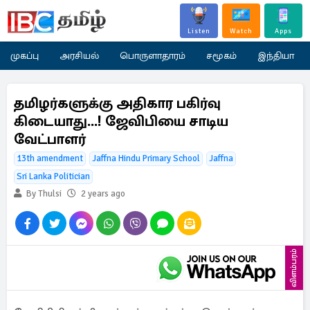
Listen
Watch
Apps
முகப்பு
அரசியல்
பொருளாதாரம்
சமூகம்
இந்தியா
தமிழர்களுக்கு அதிகார பகிர்வு
கிடையாது...! ஜேவிபியை சாடிய
வேட்பாளர்
13th amendment
Jaffna Hindu Primary School
Jaffna
Sri Lanka Politician
By Thulsi
2 years ago
விளம்பரம்