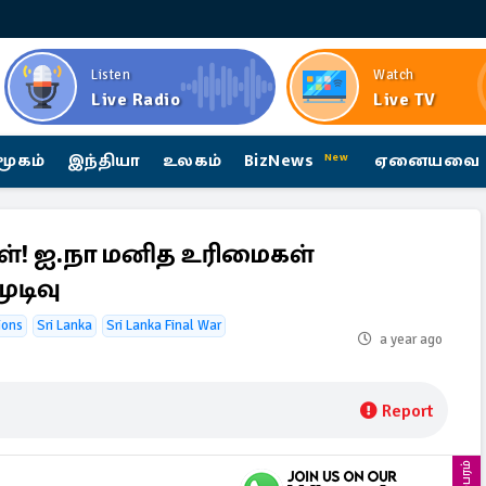
Listen
Watch
Live Radio
Live TV
மூகம்
இந்தியா
உலகம்
BizNews
ஏனையவை
New
கள்! ஐ.நா மனித உரிமைகள்
டிவு
ions
Sri Lanka
Sri Lanka Final War
a year ago
Report