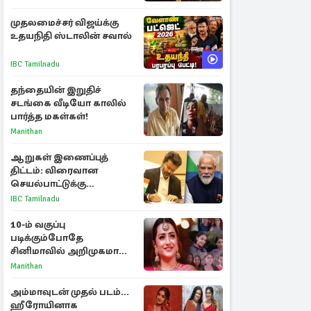
ராசிகள்!
முதலமைச்சர் விஜய்க்கு
உதயநிதி ஸ்டாலின் சவால்
IBC Tamilnadu
தந்தையின் இறுதிச்
சடங்கை வீடியோ காலில்
பார்த்த மகள்கள்!
Manithan
ஆறுகள் இணைப்புத்
திட்டம்: விரைவான
செயல்பாட்டுக்கு
பிரதமருக்கு முதலமைச்சர்
IBC Tamilnadu
கடிதம்
10-ம் வகுப்பு
படிக்கும்போதே
சினிமாவில் அறிமுகமான
த்ரிஷா! உண்மையை
Manithan
பகிர்ந்த இயக்குநர் பிரவீன்
காந்தி
அம்மாவுடன் முதல் படம்...
ஹீரோயினாக