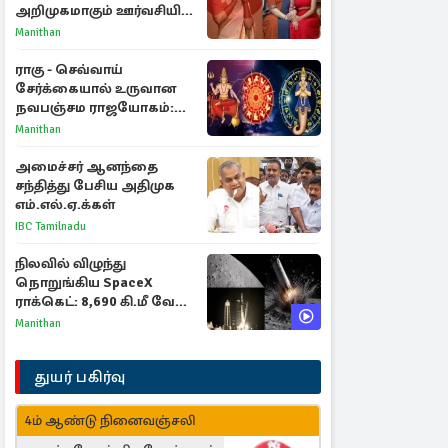
அறிமுகமாகும் ஊர்வசியின்
மகள் தேஜலட்சுமி!
Manithan
ராகு - செவ்வாய்
சேர்க்கையால் உருவான
நவபஞ்சம ராஜயோகம்:
அதிர்ஷ்டம் பெறும் 3
Manithan
ராசிகள்!
அமைச்சர் ஆனந்தை
சந்தித்து பேசிய அதிமுக
எம்.எல்.ஏ.க்கள்
IBC Tamilnadu
நிலவில் விழுந்து
நொறுங்கிய SpaceX
ராக்கெட்: 8,690 கி.மீ வேக
மோதலால் உருவான புதிய
Manithan
பள்ளம்!
துயர் பகிர்வு
4ம் ஆண்டு நினைவஞ்சலி