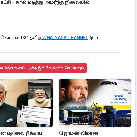
ாட்சி - கால் மடித்து அமர்ந்த நிலையில்
 கொள்ள IBC தமிழ்
WHATSAPP CHANNEL
இல்
ய்திகளைப் படிக்க இங்கே கிளிக் செய்யவும்
ன் பதிவை நீக்கிய
ஜெர்மன் விமான