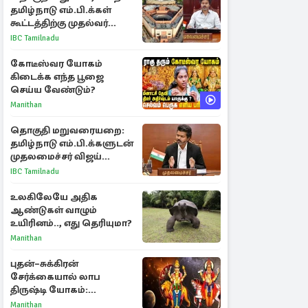
தமிழ்நாடு எம்.பி.க்கள்
கூட்டத்திற்கு முதல்வர்
விஜய் அழைப்பு
IBC Tamilnadu
கோடீஸ்வர யோகம்
கிடைக்க எந்த பூஜை
செய்ய வேண்டும்?
Manithan
தொகுதி மறுவரையறை:
தமிழ்நாடு எம்.பி.க்களுடன்
முதலமைச்சர் விஜய்
ஆலோசனை
IBC Tamilnadu
உலகிலேயே அதிக
ஆண்டுகள் வாழும்
உயிரினம்.., எது தெரியுமா?
Manithan
புதன்–சுக்கிரன்
சேர்க்கையால் லாப
திருஷ்டி யோகம்:
அதிர்ஷ்டம் பெறும் டாப் 3
Manithan