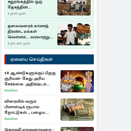
சதுரங்கத்தில் ஒரு
தேசத்தின்
தீர்க்கதரிசனம் :
1 நாள் முன்
சுதுமலை பிரகடனம்
ஒரு வரலாற்றுப் பாடம்
தலைவரைக் காணத்
திரண்ட மக்கள்
வெள்ளம்... வரலாற்றுச்
சிறப்புமிக்க சுதுமலைப்
2 நாட்கள் முன்
பிரகடனம்…
ஏனைய செய்திகள்
18 ஆண்டுகளுக்குப் பிறகு
சூரியன்- கேது அரிய
சேர்க்கை: அதிர்ஷ்டம்
பெறும் 3 ராசிகள்!
Manithan
விரைவில் வரும்
பிளாஸ்டிக் ரூபாய்
நோட்டுகள்.., பழைய
காகித நோட்டுகள்
Manithan
செல்லுமா?
தொகுதி மறுவரையறை -