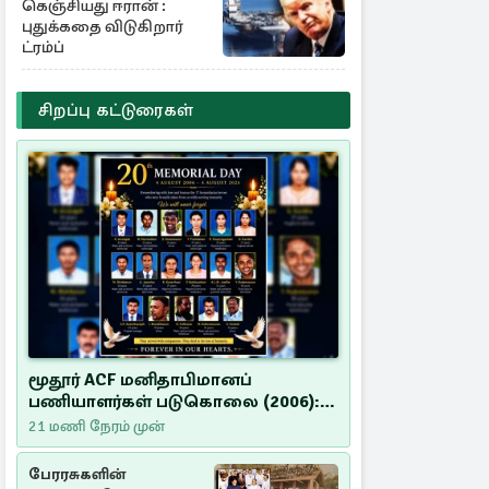
கெஞ்சியது ஈரான் :
புதுக்கதை விடுகிறார்
ட்ரம்ப்
சிறப்பு கட்டுரைகள்
மூதூர் ACF மனிதாபிமானப்
பணியாளர்கள் படுகொலை (2006):
20 ஆண்டுகளாகியும் நீதி
21 மணி நேரம் முன்
மறுக்கப்பட்ட மனிதாபிமானப்
பேரவலம்
பேரரசுகளின்