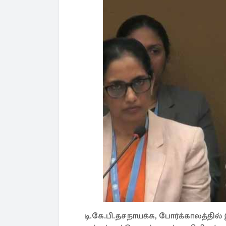
டி.கே.பி.தசநாயக்க, போர்க்காலத்தி