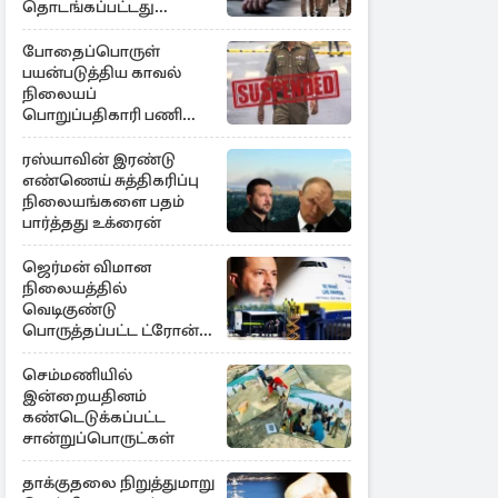
தொடங்கப்பட்டது
விசாரணை
போதைப்பொருள்
பயன்படுத்திய காவல்
நிலையப்
பொறுப்பதிகாரி பணி
இடைநீக்கம்
ரஸ்யாவின் இரண்டு
எண்ணெய் சுத்திகரிப்பு
நிலையங்களை பதம்
பார்த்தது உக்ரைன்
ஜெர்மன் விமான
நிலையத்தில்
வெடிகுண்டு
பொருத்தப்பட்ட ட்ரோன்!
தப்பியது உக்ரைன்
விமானம்
செம்மணியில்
இன்றையதினம்
கண்டெடுக்கப்பட்ட
சான்றுப்பொருட்கள்
தாக்குதலை நிறுத்துமாறு