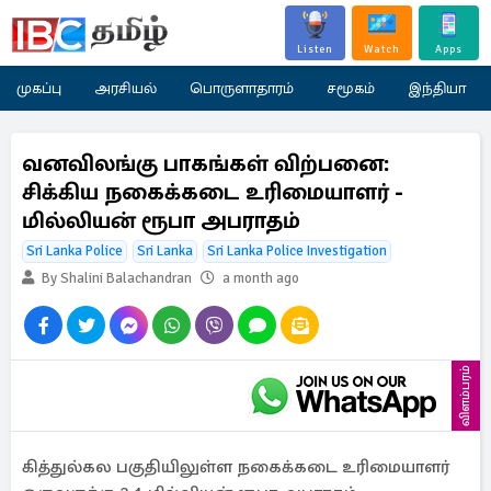
Listen
Watch
Apps
முகப்பு
அரசியல்
பொருளாதாரம்
சமூகம்
இந்தியா
வனவிலங்கு பாகங்கள் விற்பனை:
சிக்கிய நகைக்கடை உரிமையாளர் -
மில்லியன் ரூபா அபராதம்
Sri Lanka Police
Sri Lanka
Sri Lanka Police Investigation
By Shalini Balachandran
a month ago
விளம்பரம்
கித்துல்கல பகுதியிலுள்ள நகைக்கடை உரிமையாளர்