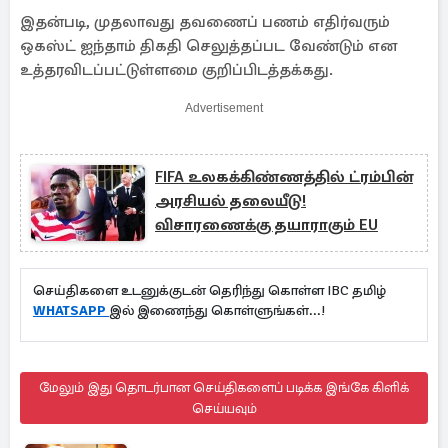
இதன்படி, முதலாவது தவணைப் பணம் எதிர்வரும்
ஒகஸ்ட் ஐந்தாம் திகதி செலுத்தப்பட வேண்டும் என
உத்தரவிடப்பட்டுள்ளமை குறிப்பிடத்தக்கது.
Advertisement
FIFA உலகக்கிண்ணத்தில் ட்ரம்பின்
அரசியல் தலையீடு!
விசாரணைக்கு தயாராகும் EU
செய்திகளை உடனுக்குடன் தெரிந்து கொள்ள IBC தமிழ்
WHATSAPP
இல் இணைந்து கொள்ளுங்கள்...!
மேலும் இது தொடர்பான செய்திகளைப் படிக்க இங்கே கிளிக்
செய்யவும்