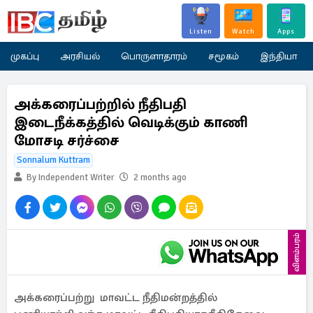
Listen
Watch
Apps
முகப்பு
அரசியல்
பொருளாதாரம்
சமூகம்
இந்தியா
அக்கரைப்பற்றில் நீதிபதி
இடைநீக்கத்தில் வெடிக்கும் காணி
மோசடி சர்ச்சை
Sonnalum Kuttram
By Independent Writer
2 months ago
விளம்பரம்
அக்கரைப்பற்று மாவட்ட நீதிமன்றத்தில்